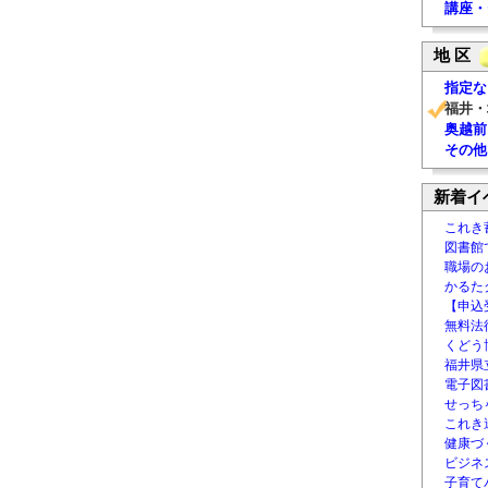
講座・
地 区
指定な
福井・
奥越前
その他
新着イ
これき
図書館
職場の
かるた
【申込
無料法律
くどう
福井県
電子図書
せっち
これき
健康づ
ビジネ
子育て