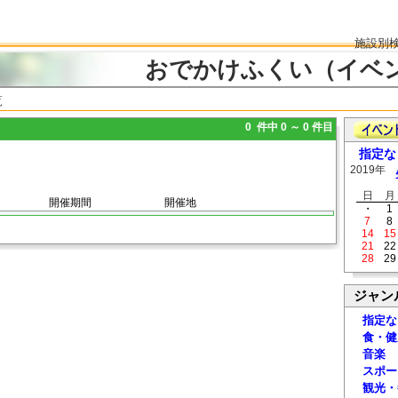
施設別
おでかけふくい（イベ
覧
0 件中 0 ～ 0 件目
指定な
2019年
日
月
開催期間
開催地
・
1
7
8
14
15
21
22
28
29
ジャン
指定な
食・健
音楽
スポー
観光・