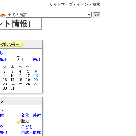
サイトマップ
/ イベント検索
検索
ント情報）
し
7
先月
月
来月
火
水
木
金
土
2
3
4
5
6
9
10
11
12
13
16
17
18
19
20
23
24
25
26
27
30
31
・
・
・
ル
し
康
文化・芸術
歴史
ツ
こども
祭り
自然・環境