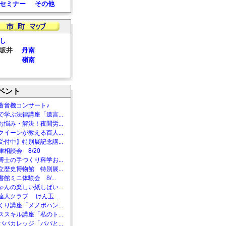
セミナー
その他
し
坂井
丹南
嶺南
ベント
蓄音機コンサート♪
で学ぶ法律講座「遺言...
お悩み・解決！夜間労...
クイーンが教える百人...
受付中】特別展記念講...
相談会 8/20
博士の手づくり科学お...
立歴史博物館 特別展...
館ミニ体験会 8/...
ゃんの楽しい紙しばい...
達人クラブ けん玉...
くり講座「メノポハン...
ススキル講座「私のト...
パパカレッジ「パパと...