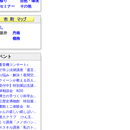
祭り
自然・環境
セミナー
その他
し
坂井
丹南
嶺南
ベント
蓄音機コンサート♪
で学ぶ法律講座「遺言...
お悩み・解決！夜間労...
クイーンが教える百人...
受付中】特別展記念講...
相談会 8/20
博士の手づくり科学お...
立歴史博物館 特別展...
館ミニ体験会 8/...
ゃんの楽しい紙しばい...
達人クラブ けん玉...
くり講座「メノポハン...
ススキル講座「私のト...