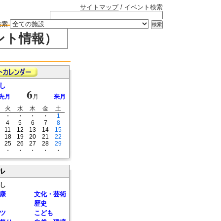
サイトマップ
/ イベント検索
検索
ント情報）
し
6
先月
月
来月
火
水
木
金
土
・
・
・
・
1
4
5
6
7
8
11
12
13
14
15
18
19
20
21
22
25
26
27
28
29
・
・
・
・
・
ル
し
康
文化・芸術
歴史
ツ
こども