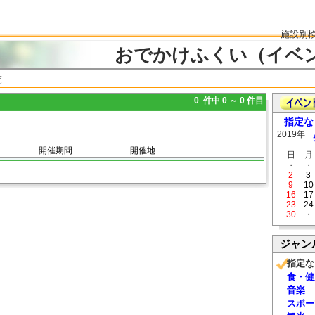
施設別
おでかけふくい（イベ
覧
0 件中 0 ～ 0 件目
指定な
2019年
開催期間
開催地
日
月
・
・
2
3
9
10
16
17
23
24
30
・
ジャン
指定な
食・健
音楽
スポー