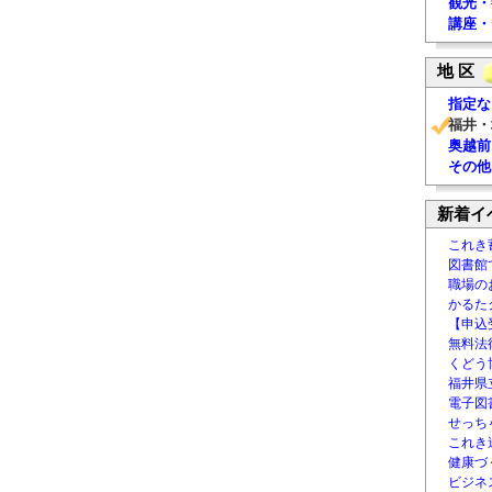
観光・
講座・
地 区
指定な
福井・
奥越前
その他
新着イ
これき
図書館
職場の
かるた
【申込
無料法律
くどう
福井県
電子図書
せっち
これき
健康づ
ビジネ