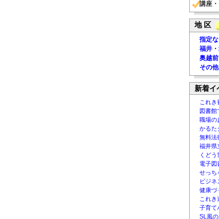
講座・
地 区
指定な
福井・
奥越前
その他
新着イ
これき
図書館
職場の
かるた
無料法律
福井県
くどう
電子図書
せっち
ビジネ
健康づ
これき
子育て
SL風の