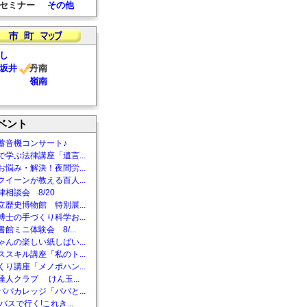
セミナー
その他
し
坂井
丹南
嶺南
ベント
蓄音機コンサート♪
で学ぶ法律講座「遺言...
お悩み・解決！夜間労...
クイーンが教える百人...
相談会 8/20
立歴史博物館 特別展...
博士の手づくり科学お...
館ミニ体験会 8/...
ゃんの楽しい紙しばい...
ススキル講座「私のト...
くり講座「メノポハン...
達人クラブ けん玉...
パパカレッジ「パパと...
バスで行く!これき...