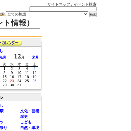
サイトマップ
/ イベント検索
検索
ント情報）
し
12
先月
月
来月
火
水
木
金
土
1
2
3
4
5
8
9
10
11
12
15
16
17
18
19
22
23
24
25
26
29
30
31
・
・
ル
し
康
文化・芸術
歴史
ツ
こども
祭り
自然・環境