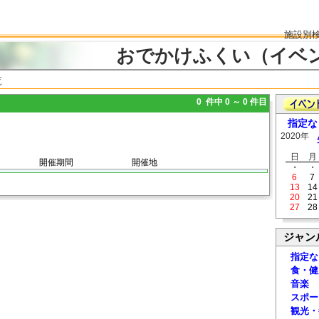
施設別
おでかけふくい（イベ
覧
0 件中 0 ～ 0 件目
指定な
2020年
日
月
開催期間
開催地
・
・
6
7
13
14
20
21
27
28
ジャン
指定な
食・健
音楽
スポー
観光・