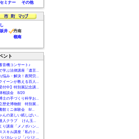
セミナー
その他
し
坂井
丹南
嶺南
ベント
蓄音機コンサート♪
で学ぶ法律講座「遺言...
お悩み・解決！夜間労...
クイーンが教える百人...
受付中】特別展記念講...
相談会 8/20
博士の手づくり科学お...
立歴史博物館 特別展...
館ミニ体験会 8/...
ゃんの楽しい紙しばい...
達人クラブ けん玉...
くり講座「メノポハン...
ススキル講座「私のト...
パパカレッジ「パパと...