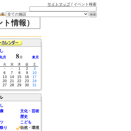
サイトマップ
/ イベント検索
検索
ント情報）
し
8
先月
月
来月
火
水
木
金
土
・
・
1
2
3
6
7
8
9
10
13
14
15
16
17
20
21
22
23
24
27
28
29
30
31
ル
し
康
文化・芸術
歴史
ツ
こども
祭り
自然・環境