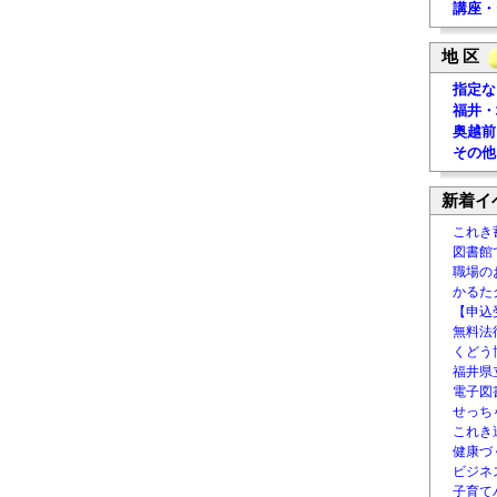
講座・
地 区
指定な
福井・
奥越前
その他
新着イ
これき
図書館
職場の
かるた
【申込
無料法律
くどう
福井県
電子図書
せっち
これき
健康づ
ビジネ
子育て