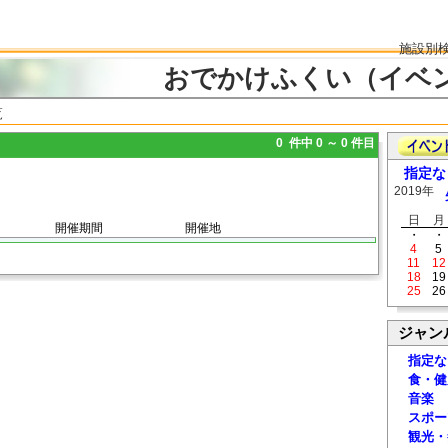
施設別
おでかけふくい（イベ
覧
0 件中 0 ～ 0 件目
指定な
2019年
日
月
開催期間
開催地
・
・
4
5
11
12
18
19
25
26
ジャン
指定な
食・健
音楽
スポー
観光・