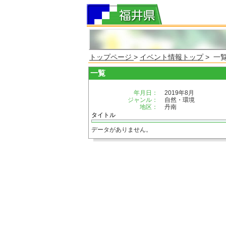
トップページ
>
イベント情報トップ
> 一
一覧
年月日：
2019年8月
ジャンル：
自然・環境
地区：
丹南
タイトル
データがありません。