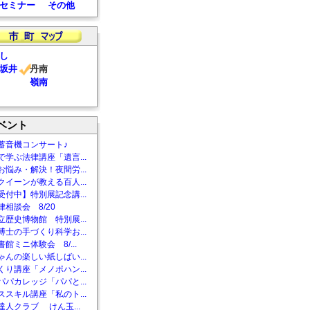
セミナー
その他
し
坂井
丹南
嶺南
ベント
蓄音機コンサート♪
で学ぶ法律講座「遺言...
お悩み・解決！夜間労...
クイーンが教える百人...
受付中】特別展記念講...
相談会 8/20
立歴史博物館 特別展...
博士の手づくり科学お...
館ミニ体験会 8/...
ゃんの楽しい紙しばい...
くり講座「メノポハン...
パパカレッジ「パパと...
ススキル講座「私のト...
達人クラブ けん玉...