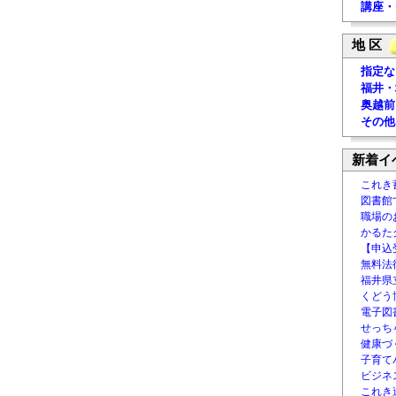
講座・
地 区
指定な
福井・
奥越前
その他
新着イ
これき
図書館
職場の
かるた
【申込
無料法律
福井県
くどう
電子図書
せっち
健康づ
子育て
ビジネ
これき