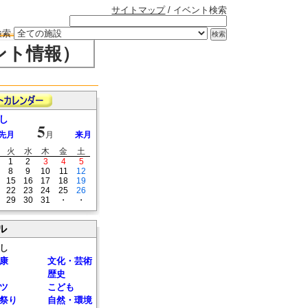
サイトマップ
/ イベント検索
検索
ント情報）
し
5
先月
月
来月
火
水
木
金
土
1
2
3
4
5
8
9
10
11
12
15
16
17
18
19
22
23
24
25
26
29
30
31
・
・
ル
し
康
文化・芸術
歴史
ツ
こども
祭り
自然・環境