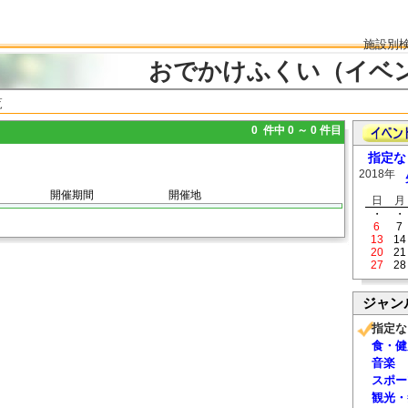
施設別
おでかけふくい（イベ
覧
0 件中 0 ～ 0 件目
指定な
2018年
開催期間
開催地
日
月
・
・
6
7
13
14
20
21
27
28
ジャン
指定な
食・健
音楽
スポー
観光・