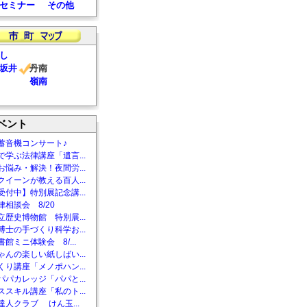
セミナー
その他
し
坂井
丹南
嶺南
ベント
蓄音機コンサート♪
で学ぶ法律講座「遺言...
お悩み・解決！夜間労...
クイーンが教える百人...
受付中】特別展記念講...
相談会 8/20
立歴史博物館 特別展...
博士の手づくり科学お...
館ミニ体験会 8/...
ゃんの楽しい紙しばい...
くり講座「メノポハン...
パパカレッジ「パパと...
ススキル講座「私のト...
達人クラブ けん玉...