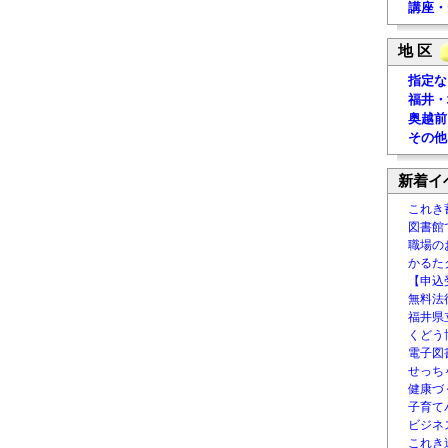
講座・
地 区
指定な
福井・
奥越前
その他
新着イ
これき
図書館
職場の
かるた
【申込
無料法律
福井県
くどう
電子図書
せっち
健康づ
子育て
ビジネ
これき