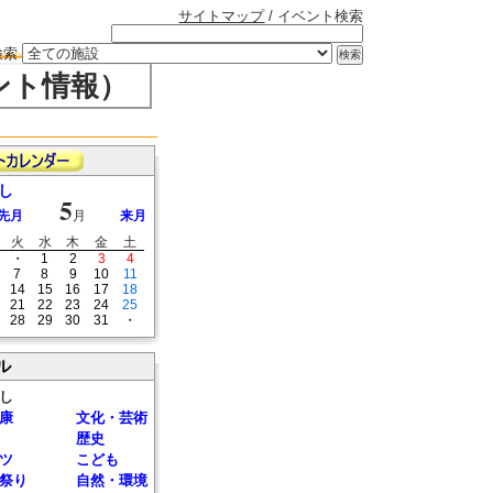
サイトマップ
/ イベント検索
検索
ント情報）
し
5
先月
月
来月
火
水
木
金
土
・
1
2
3
4
7
8
9
10
11
14
15
16
17
18
21
22
23
24
25
28
29
30
31
・
ル
し
康
文化・芸術
歴史
ツ
こども
祭り
自然・環境