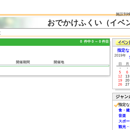
施設別
おでかけふくい（イベ
覧
0 件中 0 ～ 0 件目
指定な
2019年
開催期間
開催地
日
月
・
・
5
6
12
13
19
20
26
27
ジャン
指定な
食・健
音楽
スポー
観光・