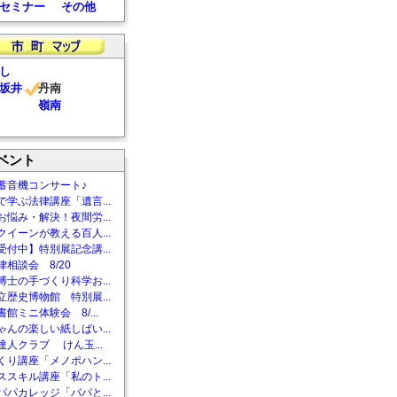
セミナー
その他
し
坂井
丹南
嶺南
ベント
蓄音機コンサート♪
で学ぶ法律講座「遺言...
お悩み・解決！夜間労...
クイーンが教える百人...
受付中】特別展記念講...
相談会 8/20
博士の手づくり科学お...
立歴史博物館 特別展...
館ミニ体験会 8/...
ゃんの楽しい紙しばい...
達人クラブ けん玉...
くり講座「メノポハン...
ススキル講座「私のト...
パパカレッジ「パパと...