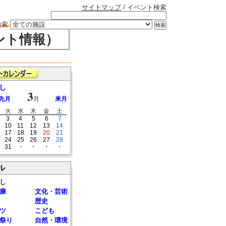
サイトマップ
/ イベント検索
検索
ント情報）
し
3
先月
月
来月
火
水
木
金
土
3
4
5
6
7
10
11
12
13
14
17
18
19
20
21
24
25
26
27
28
31
・
・
・
・
ル
し
康
文化・芸術
歴史
ツ
こども
祭り
自然・環境