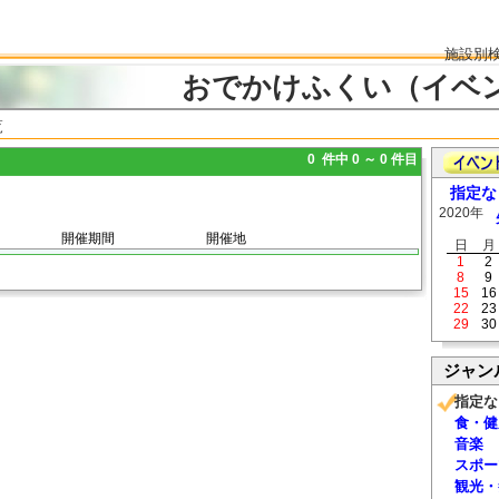
施設別
おでかけふくい（イベ
覧
0 件中 0 ～ 0 件目
指定な
2020年
開催期間
開催地
日
月
1
2
8
9
15
16
22
23
29
30
ジャン
指定な
食・健
音楽
スポー
観光・