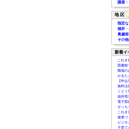
講座・
地 区
指定な
福井・
奥越前
その他
新着イ
これき
図書館
職場の
かるた
【申込
無料法律
くどう
福井県
電子図書
せっち
これき
健康づ
ビジネ
子育て