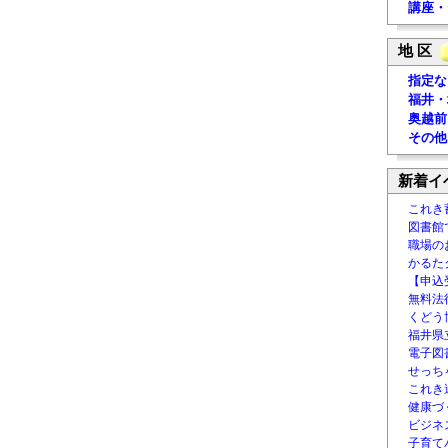
講座・
地 区
指定な
福井・
奥越前
その他
新着イ
これき
図書館
職場の
かるた
【申込
無料法律
くどう
福井県
電子図書
せっち
これき
健康づ
ビジネ
子育て