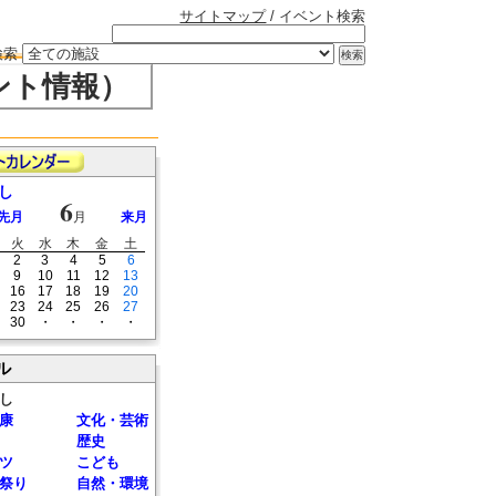
サイトマップ
/ イベント検索
検索
ント情報）
し
6
先月
月
来月
火
水
木
金
土
2
3
4
5
6
9
10
11
12
13
16
17
18
19
20
23
24
25
26
27
30
・
・
・
・
ル
し
康
文化・芸術
歴史
ツ
こども
祭り
自然・環境