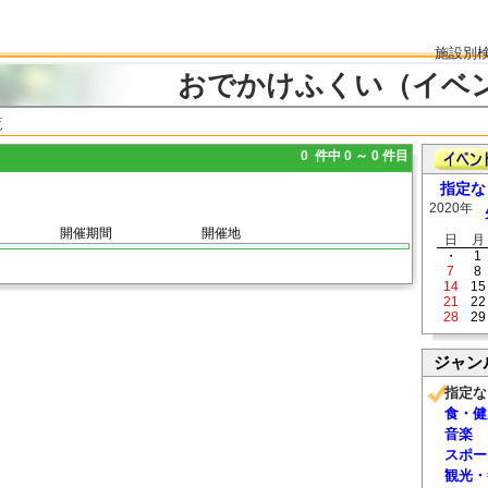
施設別
おでかけふくい（イベ
覧
0 件中 0 ～ 0 件目
指定な
2020年
開催期間
開催地
日
月
・
1
7
8
14
15
21
22
28
29
ジャン
指定な
食・健
音楽
スポー
観光・