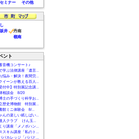
セミナー
その他
し
坂井
丹南
嶺南
ベント
蓄音機コンサート♪
で学ぶ法律講座「遺言...
お悩み・解決！夜間労...
クイーンが教える百人...
受付中】特別展記念講...
相談会 8/20
博士の手づくり科学お...
立歴史博物館 特別展...
館ミニ体験会 8/...
ゃんの楽しい紙しばい...
達人クラブ けん玉...
くり講座「メノポハン...
ススキル講座「私のト...
パパカレッジ「パパと...