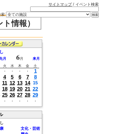
サイトマップ
/ イベント検索
検索
ント情報）
し
6
先月
月
来月
火
水
木
金
土
1
・
・
・
・
4
5
6
7
8
11
12
13
14
15
18
19
20
21
22
25
26
27
28
29
・
・
・
・
・
ル
し
康
文化・芸術