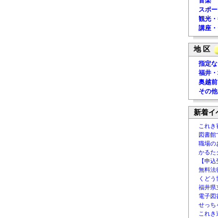
音楽
スポー
観光・
講座・
地 区
指定な
福井・
奥越前
その他
新着イ
これき
図書館
職場の
かるた
【申込
無料法律
くどう
福井県
電子図書
せっち
これき