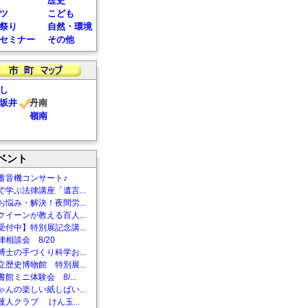
歴史
ツ
こども
祭り
自然・環境
セミナー
その他
し
坂井
丹南
嶺南
ベント
蓄音機コンサート♪
で学ぶ法律講座「遺言...
お悩み・解決！夜間労...
クイーンが教える百人...
受付中】特別展記念講...
相談会 8/20
博士の手づくり科学お...
立歴史博物館 特別展...
館ミニ体験会 8/...
ゃんの楽しい紙しばい...
達人クラブ けん玉...