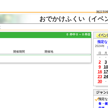
施設別
おでかけふくい（イベ
覧
0 件中 0 ～ 0 件目
指定な
2024年
開催期間
開催地
日
月
・
・
2
3
9
10
16
17
23
24
30
・
ジャン
指定な
食・健