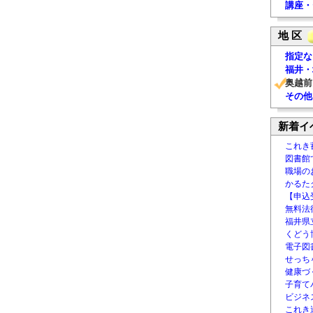
講座・
地 区
指定な
福井・
奥越前
その他
新着イ
これき
図書館
職場の
かるた
【申込
無料法律
福井県
くどう
電子図書
せっち
健康づ
子育て
ビジネ
これき