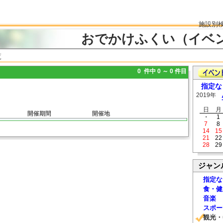
施設別
おでかけふくい（イベ
覧
0 件中 0 ～ 0 件目
指定な
2019年
日
月
開催期間
開催地
・
1
7
8
14
15
21
22
28
29
ジャン
指定な
食・健
音楽
スポー
観光・