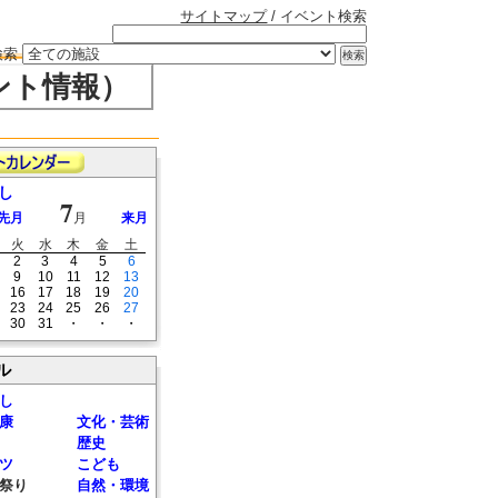
サイトマップ
/ イベント検索
検索
ント情報）
し
7
先月
月
来月
火
水
木
金
土
2
3
4
5
6
9
10
11
12
13
16
17
18
19
20
23
24
25
26
27
30
31
・
・
・
ル
し
康
文化・芸術
歴史
ツ
こども
祭り
自然・環境