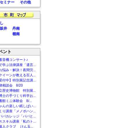
セミナー
その他
し
坂井
丹南
嶺南
ベント
蓄音機コンサート♪
で学ぶ法律講座「遺言...
お悩み・解決！夜間労...
クイーンが教える百人...
受付中】特別展記念講...
相談会 8/20
立歴史博物館 特別展...
博士の手づくり科学お...
館ミニ体験会 8/...
ゃんの楽しい紙しばい...
くり講座「メノポハン...
パパカレッジ「パパと...
ススキル講座「私のト...
達人クラブ けん玉...