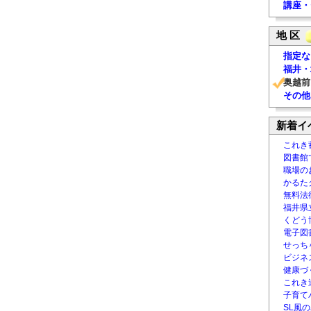
講座・
地 区
指定な
福井・
奥越前
その他
新着イ
これき
図書館
職場の
かるた
無料法律
福井県
くどう
電子図書
せっち
ビジネ
健康づ
これき
子育て
SL風の