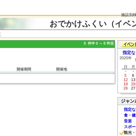
施設別
おでかけふくい（イベ
覧
0 件中 0 ～ 0 件目
指定な
2020年
日
月
開催期間
開催地
・
・
5
6
12
13
19
20
26
27
ジャン
指定な
食・健
音楽
スポー
観光・