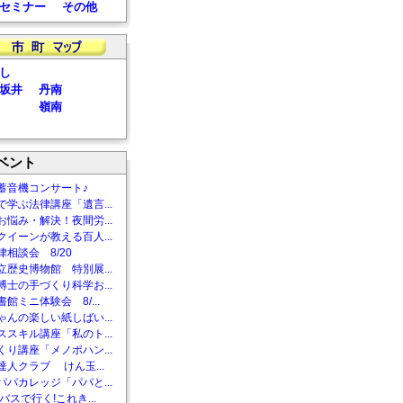
セミナー
その他
し
坂井
丹南
嶺南
ベント
蓄音機コンサート♪
で学ぶ法律講座「遺言...
お悩み・解決！夜間労...
クイーンが教える百人...
相談会 8/20
立歴史博物館 特別展...
博士の手づくり科学お...
館ミニ体験会 8/...
ゃんの楽しい紙しばい...
ススキル講座「私のト...
くり講座「メノポハン...
達人クラブ けん玉...
パパカレッジ「パパと...
バスで行く!これき...