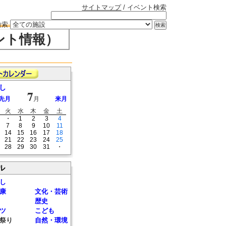
サイトマップ
/ イベント検索
検索
ント情報）
し
7
先月
月
来月
火
水
木
金
土
・
1
2
3
4
7
8
9
10
11
14
15
16
17
18
21
22
23
24
25
28
29
30
31
・
ル
し
康
文化・芸術
歴史
ツ
こども
祭り
自然・環境