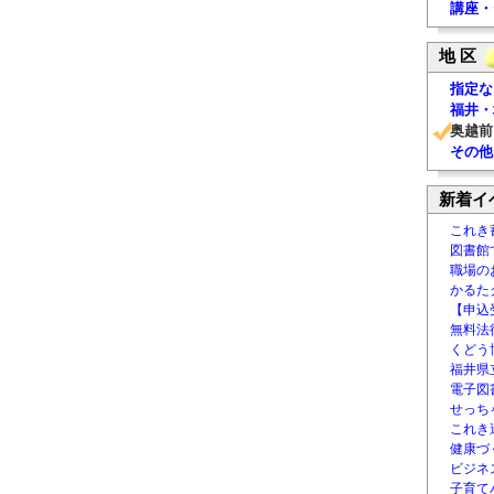
講座・
地 区
指定な
福井・
奥越前
その他
新着イ
これき
図書館
職場の
かるた
【申込
無料法律
くどう
福井県
電子図書
せっち
これき
健康づ
ビジネ
子育て