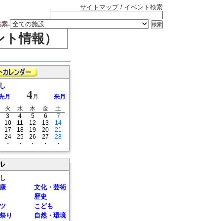
サイトマップ
/ イベント検索
検索
ント情報）
し
4
先月
月
来月
火
水
木
金
土
3
4
5
6
7
10
11
12
13
14
17
18
19
20
21
24
25
26
27
28
・
・
・
・
・
ル
し
康
文化・芸術
歴史
ツ
こども
祭り
自然・環境