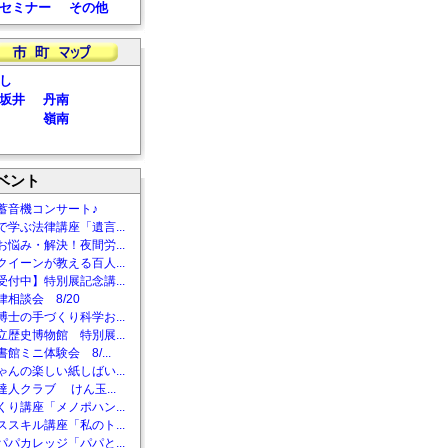
セミナー
その他
し
坂井
丹南
嶺南
ベント
蓄音機コンサート♪
で学ぶ法律講座「遺言...
お悩み・解決！夜間労...
クイーンが教える百人...
受付中】特別展記念講...
相談会 8/20
博士の手づくり科学お...
立歴史博物館 特別展...
館ミニ体験会 8/...
ゃんの楽しい紙しばい...
達人クラブ けん玉...
くり講座「メノポハン...
ススキル講座「私のト...
パパカレッジ「パパと...