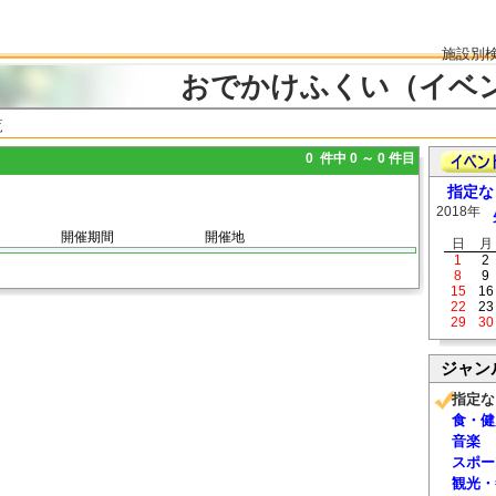
施設別
おでかけふくい（イベ
覧
0 件中 0 ～ 0 件目
指定な
2018年
開催期間
開催地
日
月
1
2
8
9
15
16
22
23
29
30
ジャン
指定な
食・健
音楽
スポー
観光・