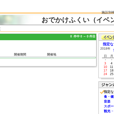
施設別
おでかけふくい（イベ
覧
0 件中 0 ～ 0 件目
指定な
2018年
開催期間
開催地
日
月
・
・
3
4
10
11
17
18
24
25
ジャン
指定な
食・健
音楽
スポー
観光・