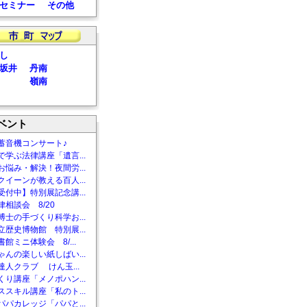
セミナー
その他
し
坂井
丹南
嶺南
ベント
蓄音機コンサート♪
で学ぶ法律講座「遺言...
お悩み・解決！夜間労...
クイーンが教える百人...
受付中】特別展記念講...
相談会 8/20
博士の手づくり科学お...
立歴史博物館 特別展...
館ミニ体験会 8/...
ゃんの楽しい紙しばい...
達人クラブ けん玉...
くり講座「メノポハン...
ススキル講座「私のト...
パパカレッジ「パパと...