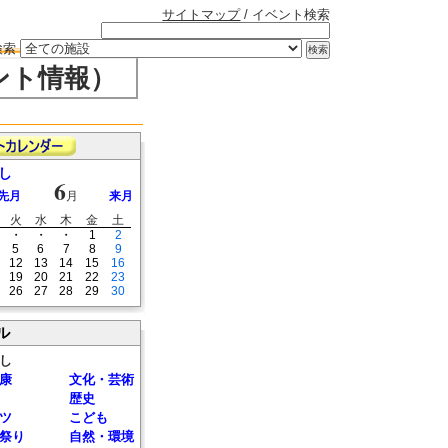
サイトマップ
/ イベント検索
検索
ント情報）
し
6
先月
月
来月
火
水
木
金
土
・
・
・
1
2
5
6
7
8
9
12
13
14
15
16
19
20
21
22
23
26
27
28
29
30
ル
し
康
文化・芸術
歴史
ツ
こども
祭り
自然・環境