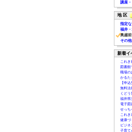
講座・
地 区
指定な
福井・
奥越前
その他
新着イ
これき
図書館
職場の
かるた
【申込
無料法律
くどう
福井県
電子図書
せっち
これき
健康づ
ビジネ
子育て