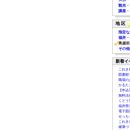
観光・
講座・
地 区
指定な
福井・
奥越前
その他
新着イ
これき
図書館
職場の
かるた
【申込
無料法律
くどう
福井県
電子図書
せっち
これき
健康づ