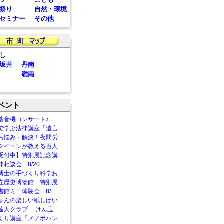
祭り
自然・環境
セミナー
その他
し
坂井
丹南
嶺南
ベント
蓄音機コンサート♪
で学ぶ法律講座「遺言...
お悩み・解決！夜間労...
クイーンが教える百人...
受付中】特別展記念講...
相談会 8/20
博士の手づくり科学お...
立歴史博物館 特別展...
館ミニ体験会 8/...
ゃんの楽しい紙しばい...
達人クラブ けん玉...
くり講座「メノポハン...