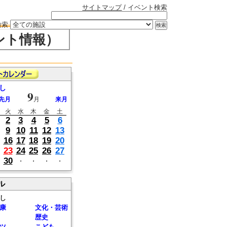
サイトマップ
/ イベント検索
検索
ント情報）
し
9
先月
月
来月
火
水
木
金
土
2
3
4
5
6
9
10
11
12
13
16
17
18
19
20
23
24
25
26
27
30
・
・
・
・
ル
し
康
文化・芸術
歴史
ツ
こども