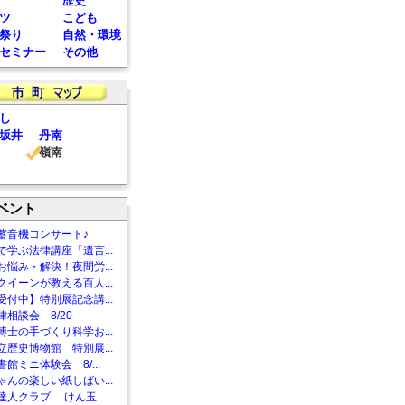
歴史
ツ
こども
祭り
自然・環境
セミナー
その他
し
坂井
丹南
嶺南
ベント
蓄音機コンサート♪
で学ぶ法律講座「遺言...
お悩み・解決！夜間労...
クイーンが教える百人...
受付中】特別展記念講...
相談会 8/20
博士の手づくり科学お...
立歴史博物館 特別展...
館ミニ体験会 8/...
ゃんの楽しい紙しばい...
達人クラブ けん玉...