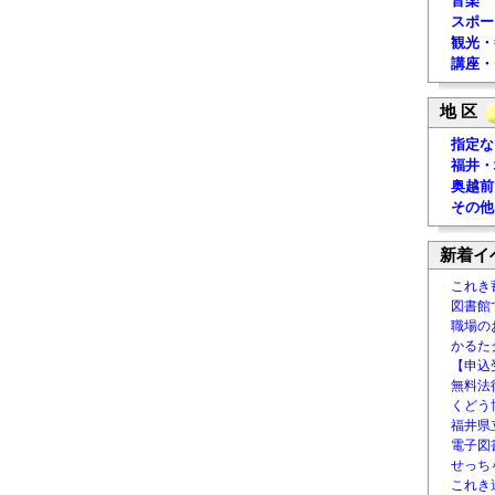
音楽
スポー
観光・
講座・
地 区
指定な
福井・
奥越前
その他
新着イ
これき
図書館
職場の
かるた
【申込
無料法律
くどう
福井県
電子図書
せっち
これき