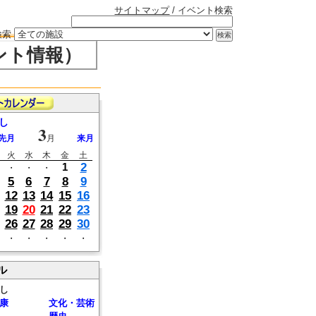
サイトマップ
/ イベント検索
検索
ント情報）
し
3
先月
月
来月
火
水
木
金
土
2
1
・
・
・
5
6
7
8
9
12
13
14
15
16
19
20
21
22
23
26
27
28
29
30
・
・
・
・
・
ル
し
康
文化・芸術