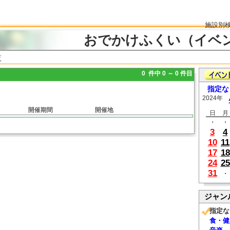
施設別
おでかけふくい（イベ
覧
0 件中 0 ～ 0 件目
指定な
2024年
開催期間
開催地
日
月
・
・
3
4
10
11
17
18
24
25
31
・
ジャン
指定な
食・健