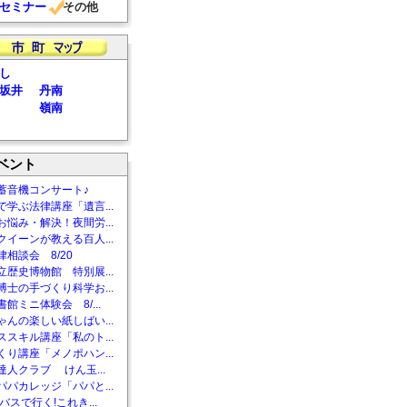
セミナー
その他
し
坂井
丹南
嶺南
ベント
蓄音機コンサート♪
で学ぶ法律講座「遺言...
お悩み・解決！夜間労...
クイーンが教える百人...
相談会 8/20
立歴史博物館 特別展...
博士の手づくり科学お...
館ミニ体験会 8/...
ゃんの楽しい紙しばい...
ススキル講座「私のト...
くり講座「メノポハン...
達人クラブ けん玉...
パパカレッジ「パパと...
バスで行く!これき...