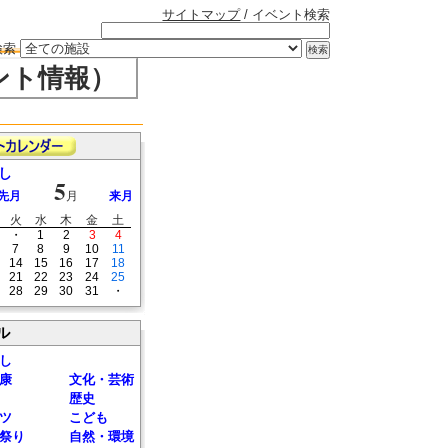
サイトマップ
/ イベント検索
検索
ント情報）
し
5
先月
月
来月
火
水
木
金
土
・
1
2
3
4
7
8
9
10
11
14
15
16
17
18
21
22
23
24
25
28
29
30
31
・
ル
し
康
文化・芸術
歴史
ツ
こども
祭り
自然・環境