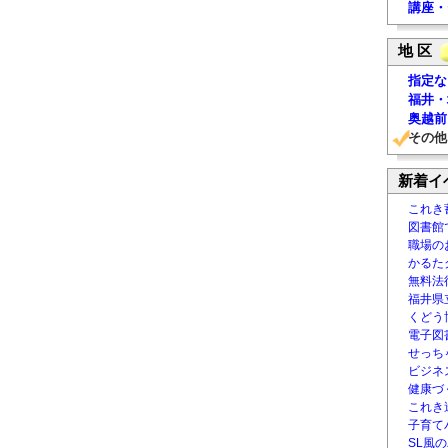
講座・
地 区
指定な
福井・
奥越前
その他
新着イ
これき
図書館
職場の
かるた
無料法律
福井県
くどう
電子図書
せっち
ビジネ
健康づ
これき
子育て
SL風の