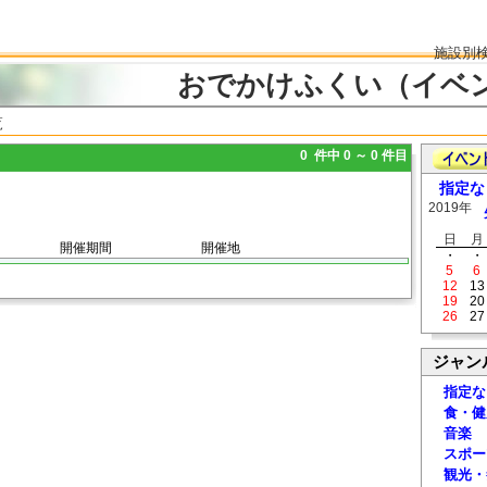
施設別
おでかけふくい（イベ
覧
0 件中 0 ～ 0 件目
指定な
2019年
日
月
開催期間
開催地
・
・
5
6
12
13
19
20
26
27
ジャン
指定な
食・健
音楽
スポー
観光・