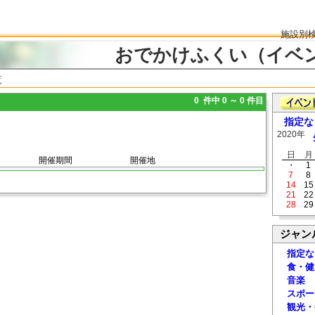
施設別
おでかけふくい（イベ
覧
0 件中 0 ～ 0 件目
指定な
2020年
日
月
開催期間
開催地
・
1
7
8
14
15
21
22
28
29
ジャン
指定な
食・健
音楽
スポー
観光・