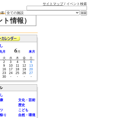
サイトマップ
/ イベント検索
検索
ント情報）
し
6
先月
月
来月
火
水
木
金
土
2
3
4
5
6
9
10
11
12
13
16
17
18
19
20
23
24
25
26
27
30
・
・
・
・
ル
し
康
文化・芸術
歴史
ツ
こども
祭り
自然・環境