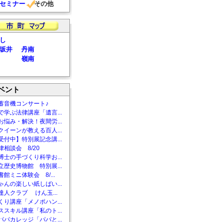
セミナー
その他
し
坂井
丹南
嶺南
ベント
蓄音機コンサート♪
で学ぶ法律講座「遺言...
お悩み・解決！夜間労...
クイーンが教える百人...
受付中】特別展記念講...
相談会 8/20
博士の手づくり科学お...
立歴史博物館 特別展...
館ミニ体験会 8/...
ゃんの楽しい紙しばい...
達人クラブ けん玉...
くり講座「メノポハン...
ススキル講座「私のト...
パパカレッジ「パパと...