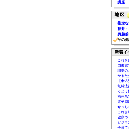
講座・
地 区
指定な
福井・
奥越前
その他
新着イ
これき
図書館
職場の
かるた
【申込
無料法律
くどう
福井県
電子図書
せっち
これき
健康づ
ビジネ
子育て