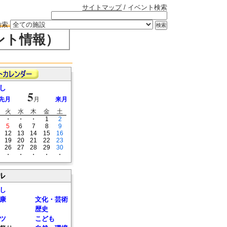
サイトマップ
/ イベント検索
検索
ント情報）
し
5
先月
月
来月
火
水
木
金
土
・
・
・
1
2
5
6
7
8
9
12
13
14
15
16
19
20
21
22
23
26
27
28
29
30
・
・
・
・
・
ル
し
康
文化・芸術
歴史
ツ
こども