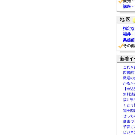
観光・
講座・
地 区
指定な
福井・
奥越前
その他
新着イ
これき
図書館
職場の
かるた
【申込
無料法律
福井県
くどう
電子図書
せっち
健康づ
子育て
ビジネ