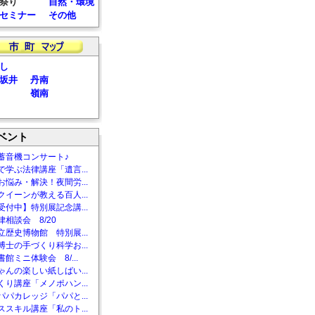
祭り
自然・環境
セミナー
その他
し
坂井
丹南
嶺南
ベント
蓄音機コンサート♪
で学ぶ法律講座「遺言...
お悩み・解決！夜間労...
クイーンが教える百人...
受付中】特別展記念講...
相談会 8/20
立歴史博物館 特別展...
博士の手づくり科学お...
館ミニ体験会 8/...
ゃんの楽しい紙しばい...
くり講座「メノポハン...
パパカレッジ「パパと...
ススキル講座「私のト...