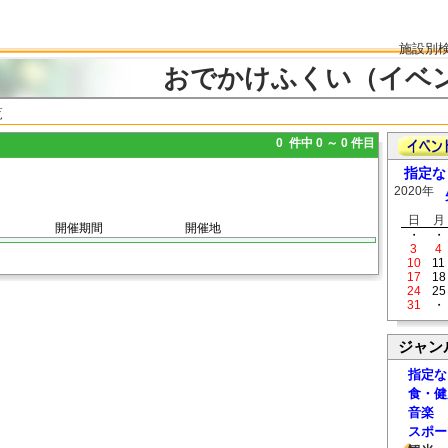
施設別
おでかけふくい（イベ
覧
0 件中 0 ～ 0 件目
指定な
2020年
日
月
開催期間
開催地
・
・
3
4
10
11
17
18
24
25
31
・
ジャン
指定な
食・健
音楽
スポー