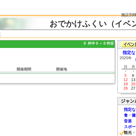
施設別
おでかけふくい（イベ
覧
0 件中 0 ～ 0 件目
指定な
2020年
日
月
開催期間
開催地
・
・
5
6
12
13
19
20
26
27
ジャン
指定な
食・健
音楽
スポー
観光・