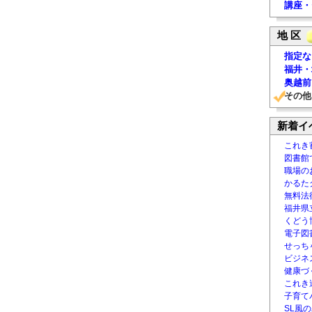
講座・
地 区
指定な
福井・
奥越前
その他
新着イ
これき
図書館
職場の
かるた
無料法律
福井県
くどう
電子図書
せっち
ビジネ
健康づ
これき
子育て
SL風の