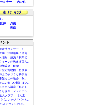
セミナー
その他
し
坂井
丹南
嶺南
ベント
蓄音機コンサート♪
で学ぶ法律講座「遺言...
お悩み・解決！夜間労...
クイーンが教える百人...
相談会 8/20
立歴史博物館 特別展...
博士の手づくり科学お...
館ミニ体験会 8/...
ゃんの楽しい紙しばい...
ススキル講座「私のト...
くり講座「メノポハン...
達人クラブ けん玉...
パパカレッジ「パパと...
バスで行く!これき...