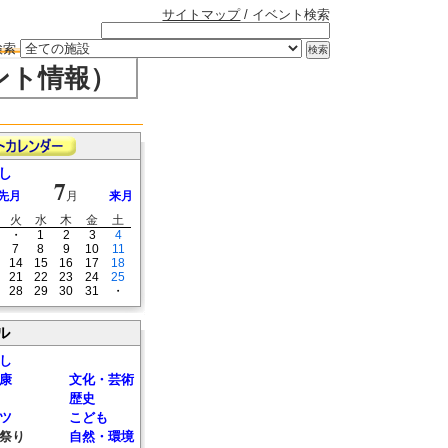
サイトマップ
/ イベント検索
検索
ント情報）
し
7
先月
月
来月
火
水
木
金
土
・
1
2
3
4
7
8
9
10
11
14
15
16
17
18
21
22
23
24
25
28
29
30
31
・
ル
し
康
文化・芸術
歴史
ツ
こども
祭り
自然・環境