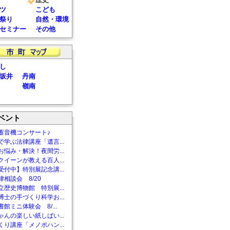
ツ
こども
祭り
自然・環境
セミナー
その他
し
坂井
丹南
嶺南
ベント
蓄音機コンサート♪
で学ぶ法律講座「遺言...
お悩み・解決！夜間労...
クイーンが教える百人...
受付中】特別展記念講...
相談会 8/20
立歴史博物館 特別展...
博士の手づくり科学お...
館ミニ体験会 8/...
ゃんの楽しい紙しばい...
くり講座「メノポハン...