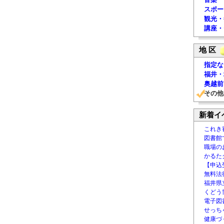
スポー
観光・
講座・
地 区
指定な
福井・
奥越前
その他
新着イ
これき
図書館
職場の
かるた
【申込
無料法律
福井県
くどう
電子図書
せっち
健康づ