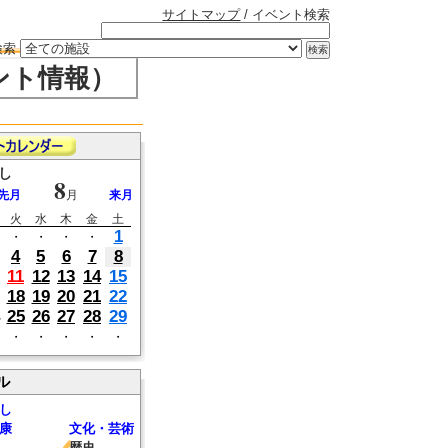
サイトマップ
/ イベント検索
検索
ント情報）
し
8
先月
月
来月
火
水
木
金
土
1
・
・
・
・
4
5
6
7
8
11
12
13
14
15
18
19
20
21
22
25
26
27
28
29
・
・
・
・
・
ル
し
康
文化・芸術
歴史