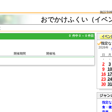
施設別
おでかけふくい（イベ
覧
0 件中 0 ～ 0 件目
指定な
2026年
開催期間
開催地
日
月
・
・
2
3
9
10
16
17
23
24
30
31
ジャン
指定な
食・健
音楽