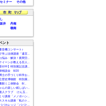
セミナー
その他
し
坂井
丹南
嶺南
ベント
蓄音機コンサート♪
で学ぶ法律講座「遺言...
お悩み・解決！夜間労...
クイーンが教える百人...
受付中】特別展記念講...
相談会 8/20
博士の手づくり科学お...
立歴史博物館 特別展...
館ミニ体験会 8/...
ゃんの楽しい紙しばい...
達人クラブ けん玉...
くり講座「メノポハン...
ススキル講座「私のト...
パパカレッジ「パパと...