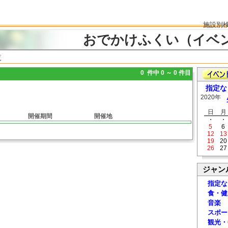
施設別
おでかけふくい（イベ
覧
0 件中 0 ～ 0 件目
指定な
2020年
日
月
開催期間
開催地
・
・
5
6
12
13
19
20
26
27
ジャン
指定な
食・健
音楽
スポー
観光・