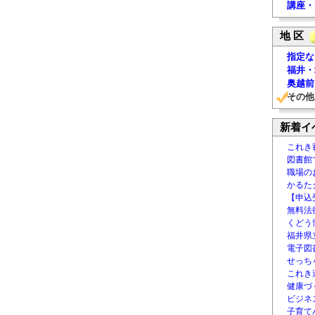
講座・
地 区
指定な
福井・
奥越前
その他
新着イ
これき
図書館
職場の
かるた
【申込
無料法律
くどう
福井県
電子図書
せっち
これき
健康づ
ビジネ
子育て