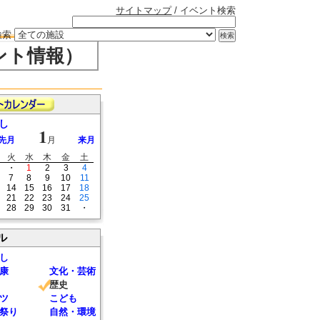
サイトマップ
/ イベント検索
検索
ント情報）
し
1
先月
月
来月
火
水
木
金
土
・
1
2
3
4
7
8
9
10
11
14
15
16
17
18
21
22
23
24
25
28
29
30
31
・
ル
し
康
文化・芸術
歴史
ツ
こども
祭り
自然・環境