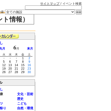
サイトマップ
/ イベント検索
検索
ント情報）
し
6
先月
月
来月
火
水
木
金
土
・
・
・
1
2
5
6
7
8
9
12
13
14
15
16
19
20
21
22
23
26
27
28
29
30
ル
し
康
文化・芸術
歴史
ツ
こども
祭り
自然・環境