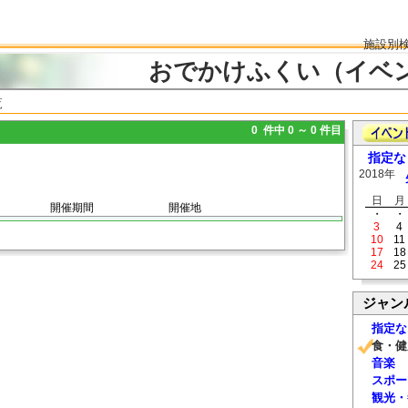
施設別
おでかけふくい（イベ
覧
0 件中 0 ～ 0 件目
指定な
2018年
日
月
開催期間
開催地
・
・
3
4
10
11
17
18
24
25
ジャン
指定な
食・健
音楽
スポー
観光・