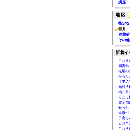
講座・
地 区
指定な
福井・
奥越前
その他
新着イ
これき
図書館
職場の
かるた
【申込
無料法律
福井県
くどう
電子図書
せっち
健康づ
子育て
ビジネ
これき