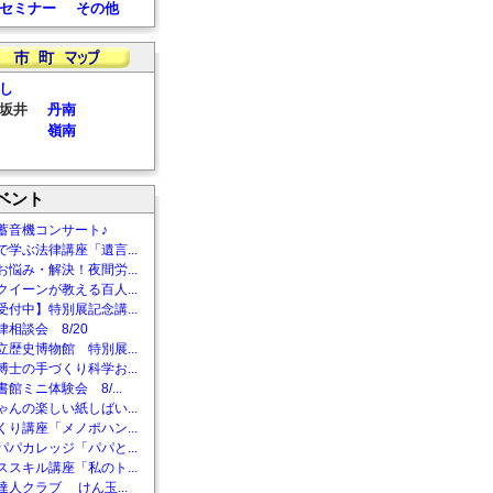
セミナー
その他
し
坂井
丹南
嶺南
ベント
蓄音機コンサート♪
で学ぶ法律講座「遺言...
お悩み・解決！夜間労...
クイーンが教える百人...
受付中】特別展記念講...
相談会 8/20
立歴史博物館 特別展...
博士の手づくり科学お...
館ミニ体験会 8/...
ゃんの楽しい紙しばい...
くり講座「メノポハン...
パパカレッジ「パパと...
ススキル講座「私のト...
達人クラブ けん玉...