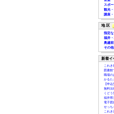
スポー
観光・
講座・
地 区
指定な
福井・
奥越前
その他
新着イ
これき
図書館
職場の
かるた
【申込
無料法律
くどう
福井県
電子図書
せっち
これき