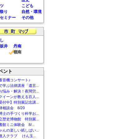
ツ
こども
祭り
自然・環境
セミナー
その他
し
坂井
丹南
嶺南
ベント
蓄音機コンサート♪
で学ぶ法律講座「遺言...
お悩み・解決！夜間労...
クイーンが教える百人...
受付中】特別展記念講...
相談会 8/20
博士の手づくり科学お...
立歴史博物館 特別展...
館ミニ体験会 8/...
ゃんの楽しい紙しばい...
達人クラブ けん玉...