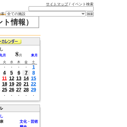
サイトマップ
/ イベント検索
検索
ント情報）
し
8
先月
月
来月
火
水
木
金
土
1
・
・
・
・
4
5
6
7
8
11
12
13
14
15
18
19
20
21
22
25
26
27
28
29
・
・
・
・
・
ル
し
康
文化・芸術
歴史