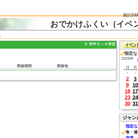
施設別
おでかけふくい（イベ
覧
0 件中 0 ～ 0 件目
指定な
2026年
開催期間
開催地
日
月
・
・
2
3
9
10
16
17
23
24
30
31
ジャン
指定な
食・健
音楽