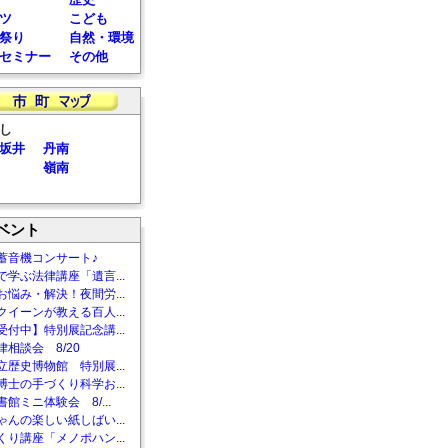
ツ
こども
祭り
自然・環境
セミナー
その他
し
坂井
丹南
嶺南
ベント
蓄音機コンサート♪
で学ぶ法律講座「遺言...
お悩み・解決！夜間労...
クイーンが教える百人...
受付中】特別展記念講...
相談会 8/20
立歴史博物館 特別展...
博士の手づくり科学お...
館ミニ体験会 8/...
ゃんの楽しい紙しばい...
くり講座「メノポハン...