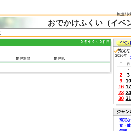
施設別
おでかけふくい（イベ
覧
0 件中 0 ～ 0 件目
指定な
2026年
開催期間
開催地
日
月
・
・
2
3
9
10
16
17
23
24
30
31
ジャン
指定な
食・健
音楽