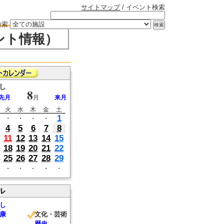
サイトマップ
/ イベント検索
検索
ント情報）
し
8
先月
月
来月
火
水
木
金
土
1
・
・
・
・
4
5
6
7
8
11
12
13
14
15
18
19
20
21
22
25
26
27
28
29
・
・
・
・
・
ル
し
康
文化・芸術
歴史