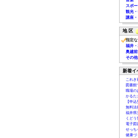
スポー
観光・
講座・
地 区
指定な
福井・
奥越前
その他
新着イ
これき
図書館
職場の
かるた
【申込
無料法律
福井県
くどう
電子図書
せっち
健康づ