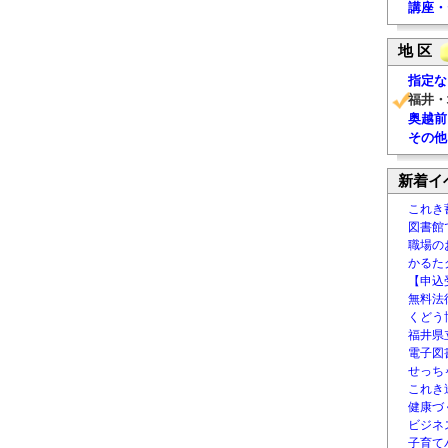
講座・
地 区
指定な
福井・
奥越前
その他
新着イ
これき
図書館
職場の
かるた
【申込
無料法律
くどう
福井県
電子図書
せっち
これき
健康づ
ビジネ
子育て