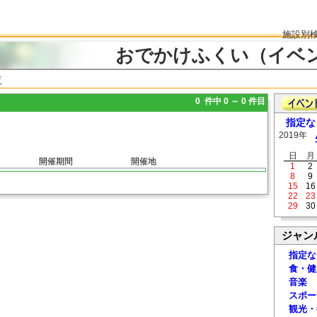
施設別
おでかけふくい（イベ
覧
0 件中 0 ～ 0 件目
指定な
2019年
日
月
開催期間
開催地
1
2
8
9
15
16
22
23
29
30
ジャン
指定な
食・健
音楽
スポー
観光・