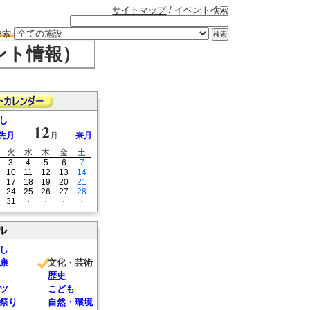
サイトマップ
/ イベント検索
検索
ント情報）
し
12
先月
月
来月
火
水
木
金
土
3
4
5
6
7
10
11
12
13
14
17
18
19
20
21
24
25
26
27
28
31
・
・
・
・
ル
し
康
文化・芸術
歴史
ツ
こども
祭り
自然・環境