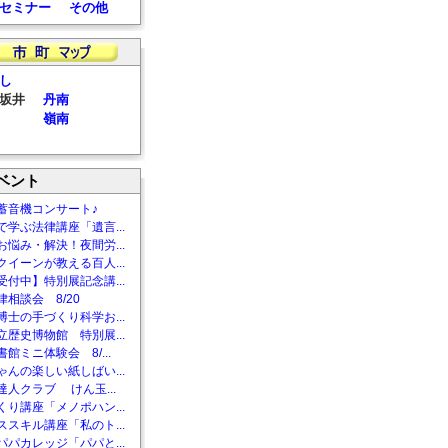
セミナー
その他
し
坂井
丹南
嶺南
ベント
蓄音機コンサート♪
で学ぶ法律講座「遺言...
お悩み・解決！夜間労...
クイーンが教える百人...
受付中】特別展記念講...
相談会 8/20
博士の手づくり科学お...
立歴史博物館 特別展...
館ミニ体験会 8/...
ゃんの楽しい紙しばい...
達人クラブ けん玉...
くり講座「メノポハン...
ススキル講座「私のト...
パパカレッジ「パパと...