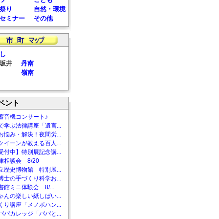
祭り
自然・環境
セミナー
その他
し
坂井
丹南
嶺南
ベント
蓄音機コンサート♪
で学ぶ法律講座「遺言...
お悩み・解決！夜間労...
クイーンが教える百人...
受付中】特別展記念講...
相談会 8/20
立歴史博物館 特別展...
博士の手づくり科学お...
館ミニ体験会 8/...
ゃんの楽しい紙しばい...
くり講座「メノポハン...
パパカレッジ「パパと...