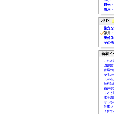
観光・
講座・
地 区
指定な
福井・
奥越前
その他
新着イ
これき
図書館
職場の
かるた
【申込
無料法律
福井県
くどう
電子図書
せっち
健康づ
子育て