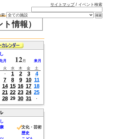
サイトマップ
/ イベント検索
検索
ント情報）
し
12
先月
月
来月
火
水
木
金
土
1
2
3
4
・
7
8
9
10
11
14
15
16
17
18
21
22
23
24
25
28
30
31
29
・
ル
し
康
文化・芸術
歴史
ツ
こども