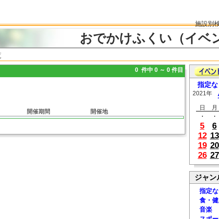
施設別
おでかけふくい（イベ
覧
0 件中 0 ～ 0 件目
指定な
2021年
日
月
開催期間
開催地
・
・
5
6
12
13
19
20
26
27
ジャン
指定な
食・健
音楽
スポー