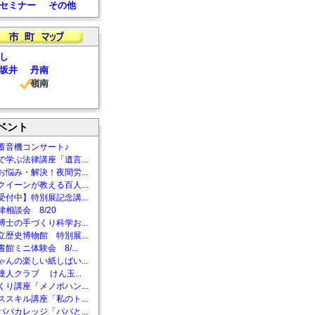
セミナー
その他
し
坂井
丹南
嶺南
ベント
蓄音機コンサート♪
で学ぶ法律講座「遺言...
お悩み・解決！夜間労...
クイーンが教える百人...
受付中】特別展記念講...
相談会 8/20
博士の手づくり科学お...
立歴史博物館 特別展...
館ミニ体験会 8/...
ゃんの楽しい紙しばい...
達人クラブ けん玉...
くり講座「メノポハン...
ススキル講座「私のト...
パパカレッジ「パパと...