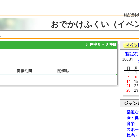
施設別
おでかけふくい（イベ
覧
0 件中 0 ～ 0 件目
指定な
2018年
日
月
開催期間
開催地
・
1
7
8
14
15
21
22
28
29
ジャン
指定な
食・健
音楽
スポー
観光・