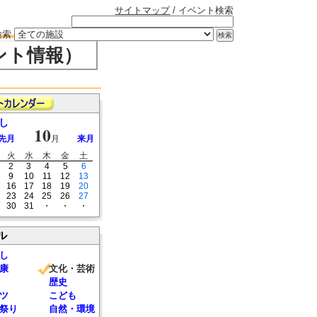
サイトマップ
/ イベント検索
検索
ント情報）
し
10
先月
月
来月
火
水
木
金
土
2
3
4
5
6
9
10
11
12
13
16
17
18
19
20
23
24
25
26
27
30
31
・
・
・
ル
し
康
文化・芸術
歴史
ツ
こども
祭り
自然・環境