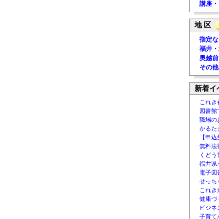
講座・
地 区
指定な
福井・
奥越前
その他
新着イ
これき
図書館
職場の
かるた
【申込
無料法律
くどう
福井県
電子図書
せっち
これき
健康づ
ビジネ
子育て