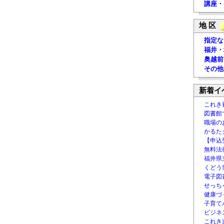
講座・
地 区
指定な
福井・
奥越前
その他
新着イ
これき
図書館
職場の
かるた
【申込
無料法律
福井県
くどう
電子図書
せっち
健康づ
子育て
ビジネ
これき