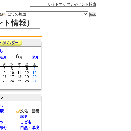
サイトマップ
/ イベント検索
検索
ント情報）
し
6
先月
月
来月
火
水
木
金
土
2
3
4
5
6
9
10
11
12
13
16
17
18
19
20
23
24
25
26
27
30
・
・
・
・
ル
し
康
文化・芸術
歴史
ツ
こども
祭り
自然・環境