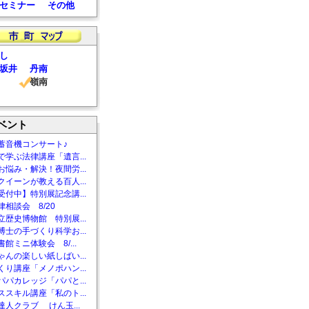
セミナー
その他
し
坂井
丹南
嶺南
ベント
蓄音機コンサート♪
で学ぶ法律講座「遺言...
お悩み・解決！夜間労...
クイーンが教える百人...
受付中】特別展記念講...
相談会 8/20
立歴史博物館 特別展...
博士の手づくり科学お...
館ミニ体験会 8/...
ゃんの楽しい紙しばい...
くり講座「メノポハン...
パパカレッジ「パパと...
ススキル講座「私のト...
達人クラブ けん玉...