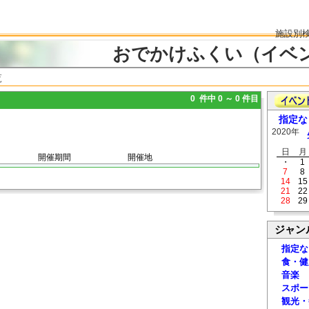
施設別
おでかけふくい（イベ
覧
0 件中 0 ～ 0 件目
指定な
2020年
日
月
開催期間
開催地
・
1
7
8
14
15
21
22
28
29
ジャン
指定な
食・健
音楽
スポー
観光・