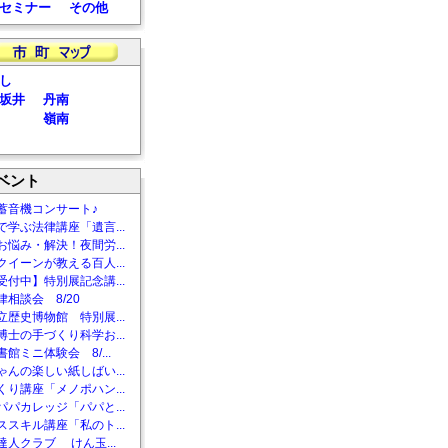
セミナー
その他
し
坂井
丹南
嶺南
ベント
蓄音機コンサート♪
で学ぶ法律講座「遺言...
お悩み・解決！夜間労...
クイーンが教える百人...
受付中】特別展記念講...
相談会 8/20
立歴史博物館 特別展...
博士の手づくり科学お...
館ミニ体験会 8/...
ゃんの楽しい紙しばい...
くり講座「メノポハン...
パパカレッジ「パパと...
ススキル講座「私のト...
達人クラブ けん玉...