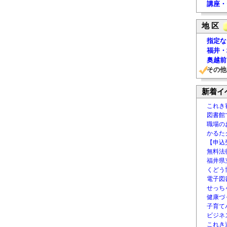
講座・
地 区
指定な
福井・
奥越前
その他
新着イ
これき
図書館
職場の
かるた
【申込
無料法律
福井県
くどう
電子図書
せっち
健康づ
子育て
ビジネ
これき