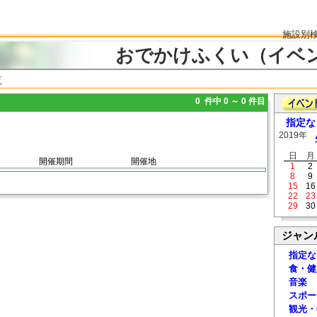
施設別
おでかけふくい（イベ
覧
0 件中 0 ～ 0 件目
指定な
2019年
日
月
開催期間
開催地
1
2
8
9
15
16
22
23
29
30
ジャン
指定な
食・健
音楽
スポー
観光・