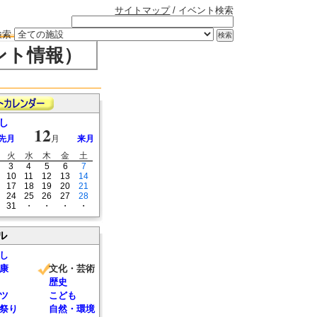
サイトマップ
/ イベント検索
検索
ント情報）
し
12
先月
月
来月
火
水
木
金
土
3
4
5
6
7
10
11
12
13
14
17
18
19
20
21
24
25
26
27
28
31
・
・
・
・
ル
し
康
文化・芸術
歴史
ツ
こども
祭り
自然・環境