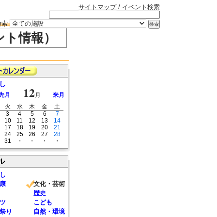
サイトマップ
/ イベント検索
検索
ント情報）
し
12
先月
月
来月
火
水
木
金
土
3
4
5
6
7
10
11
12
13
14
17
18
19
20
21
24
25
26
27
28
31
・
・
・
・
ル
し
康
文化・芸術
歴史
ツ
こども
祭り
自然・環境