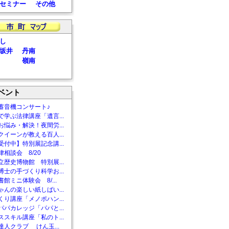
セミナー
その他
し
坂井
丹南
嶺南
ベント
蓄音機コンサート♪
で学ぶ法律講座「遺言...
お悩み・解決！夜間労...
クイーンが教える百人...
受付中】特別展記念講...
相談会 8/20
立歴史博物館 特別展...
博士の手づくり科学お...
館ミニ体験会 8/...
ゃんの楽しい紙しばい...
くり講座「メノポハン...
パパカレッジ「パパと...
ススキル講座「私のト...
達人クラブ けん玉...