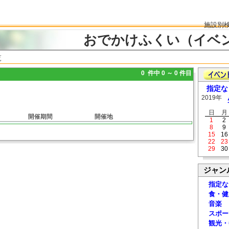
施設別
おでかけふくい（イベ
覧
0 件中 0 ～ 0 件目
指定な
2019年
日
月
開催期間
開催地
1
2
8
9
15
16
22
23
29
30
ジャン
指定な
食・健
音楽
スポー
観光・