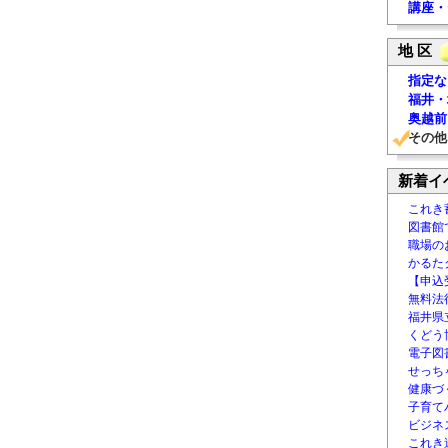
講座・
地 区
指定な
福井・
奥越前
その他
新着イ
これき
図書館
職場の
かるた
【申込
無料法律
福井県
くどう
電子図書
せっち
健康づ
子育て
ビジネ
これき