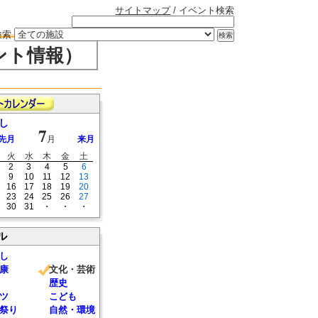
サイトマップ
/ イベント検索
検索
ント情報）
し
7
先月
月
来月
火
水
木
金
土
2
3
4
5
6
9
10
11
12
13
16
17
18
19
20
23
24
25
26
27
30
31
・
・
・
ル
し
康
文化・芸術
歴史
ツ
こども
祭り
自然・環境