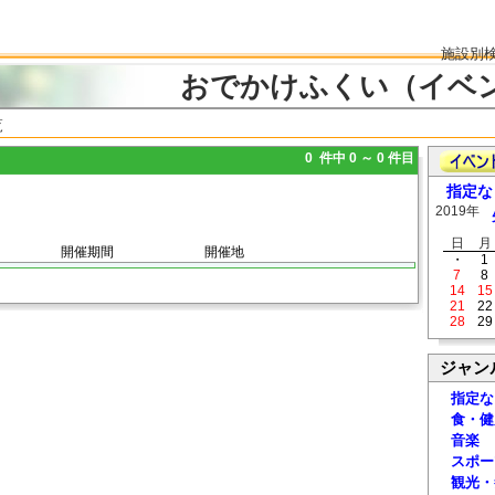
施設別
おでかけふくい（イベ
覧
0 件中 0 ～ 0 件目
指定な
2019年
日
月
開催期間
開催地
・
1
7
8
14
15
21
22
28
29
ジャン
指定な
食・健
音楽
スポー
観光・