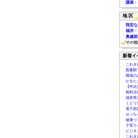
講座・
地 区
指定な
福井・
奥越前
その他
新着イ
これき
図書館
職場の
かるた
【申込
無料法律
福井県
くどう
電子図書
せっち
健康づ
子育て
ビジネ
これき