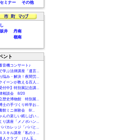
セミナー
その他
し
坂井
丹南
嶺南
ベント
蓄音機コンサート♪
で学ぶ法律講座「遺言...
お悩み・解決！夜間労...
クイーンが教える百人...
受付中】特別展記念講...
相談会 8/20
立歴史博物館 特別展...
博士の手づくり科学お...
館ミニ体験会 8/...
ゃんの楽しい紙しばい...
くり講座「メノポハン...
パパカレッジ「パパと...
ススキル講座「私のト...
達人クラブ けん玉...