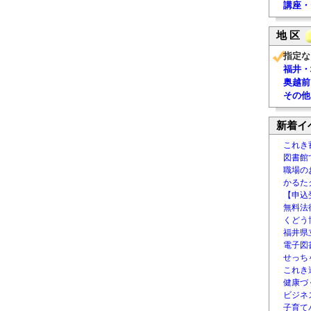
講座・
地 区
指定な
福井・
奥越前
その他
新着イ
これき
図書館
職場の
かるた
【申込
無料法律
くどう
福井県
電子図書
せっち
これき
健康づ
ビジネ
子育て