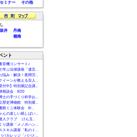
セミナー
その他
し
坂井
丹南
嶺南
ベント
蓄音機コンサート♪
で学ぶ法律講座「遺言...
お悩み・解決！夜間労...
クイーンが教える百人...
受付中】特別展記念講...
相談会 8/20
博士の手づくり科学お...
立歴史博物館 特別展...
館ミニ体験会 8/...
ゃんの楽しい紙しばい...
達人クラブ けん玉...
くり講座「メノポハン...
ススキル講座「私のト...
パパカレッジ「パパと...