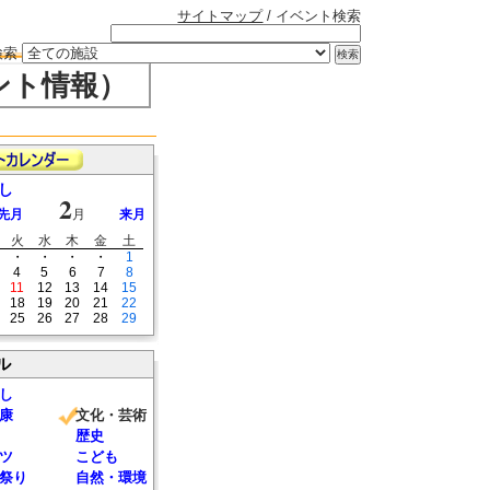
サイトマップ
/ イベント検索
検索
ント情報）
し
2
先月
月
来月
火
水
木
金
土
・
・
・
・
1
4
5
6
7
8
11
12
13
14
15
18
19
20
21
22
25
26
27
28
29
ル
し
康
文化・芸術
歴史
ツ
こども
祭り
自然・環境