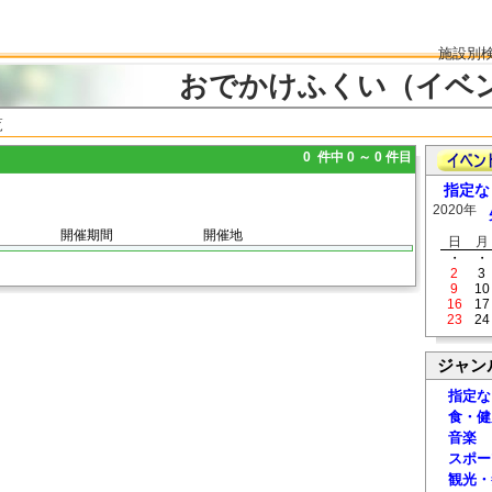
施設別
おでかけふくい（イベ
覧
0 件中 0 ～ 0 件目
指定な
2020年
開催期間
開催地
日
月
・
・
2
3
9
10
16
17
23
24
ジャン
指定な
食・健
音楽
スポー
観光・