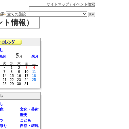
サイトマップ
/ イベント検索
検索
ント情報）
し
5
先月
月
来月
火
水
木
金
土
・
1
2
3
4
7
8
9
10
11
14
15
16
17
18
21
22
23
24
25
28
29
30
31
・
ル
し
康
文化・芸術
歴史
ツ
こども
祭り
自然・環境