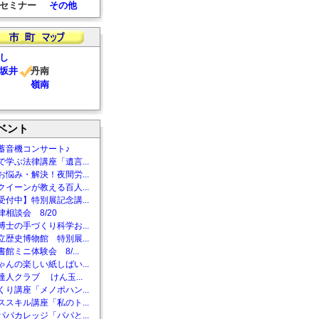
セミナー
その他
し
坂井
丹南
嶺南
ベント
蓄音機コンサート♪
で学ぶ法律講座「遺言...
お悩み・解決！夜間労...
クイーンが教える百人...
受付中】特別展記念講...
相談会 8/20
博士の手づくり科学お...
立歴史博物館 特別展...
館ミニ体験会 8/...
ゃんの楽しい紙しばい...
達人クラブ けん玉...
くり講座「メノポハン...
ススキル講座「私のト...
パパカレッジ「パパと...