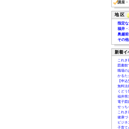
講座・
地 区
指定な
福井・
奥越前
その他
新着イ
これき
図書館
職場の
かるた
【申込
無料法律
くどう
福井県
電子図書
せっち
これき
健康づ
ビジネ
子育て