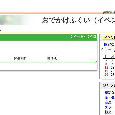
施設別
おでかけふくい（イベ
覧
0 件中 0 ～ 0 件目
指定な
2019年
日
月
開催期間
開催地
・
・
5
6
12
13
19
20
26
27
ジャン
指定な
食・健
音楽
スポー
観光・