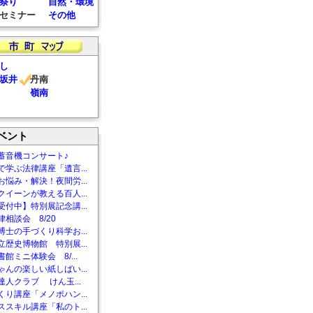
祭り
自然・環境
セミナー
その他
し
坂井
丹南
嶺南
ベント
蓄音機コンサート♪
で学ぶ法律講座「遺言...
お悩み・解決！夜間労...
クイーンが教える百人...
受付中】特別展記念講...
相談会 8/20
博士の手づくり科学お...
立歴史博物館 特別展...
館ミニ体験会 8/...
ゃんの楽しい紙しばい...
達人クラブ けん玉...
くり講座「メノポハン...
ススキル講座「私のト...