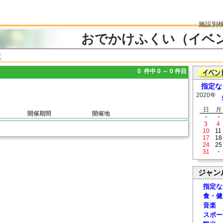
施設別
おでかけふくい（イベ
覧
0 件中 0 ～ 0 件目
指定な
2020年
日
月
開催期間
開催地
・
・
3
4
10
11
17
18
24
25
31
・
ジャン
指定な
食・健
音楽
スポー