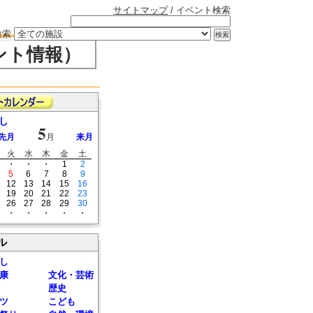
サイトマップ
/ イベント検索
検索
ント情報）
し
5
先月
月
来月
火
水
木
金
土
・
・
・
1
2
5
6
7
8
9
12
13
14
15
16
19
20
21
22
23
26
27
28
29
30
・
・
・
・
・
ル
し
康
文化・芸術
歴史
ツ
こども