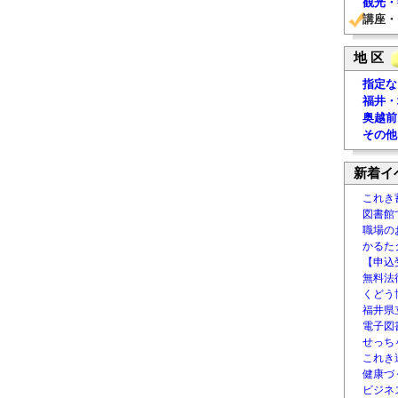
観光・
講座・
地 区
指定な
福井・
奥越前
その他
新着イ
これき
図書館
職場の
かるた
【申込
無料法律
くどう
福井県
電子図書
せっち
これき
健康づ
ビジネ