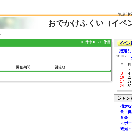
施設別
おでかけふくい（イベ
覧
0 件中 0 ～ 0 件目
指定な
2018年
日
月
開催期間
開催地
・
・
3
4
10
11
17
18
24
25
ジャン
指定な
食・健
音楽
スポー
観光・