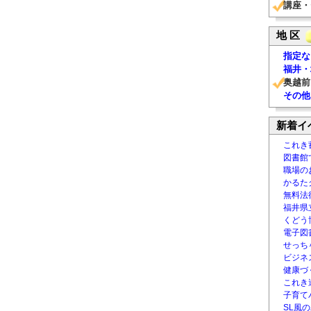
講座・
地 区
指定な
福井・
奥越前
その他
新着イ
これき
図書館
職場の
かるた
無料法律
福井県
くどう
電子図書
せっち
ビジネ
健康づ
これき
子育て
SL風の