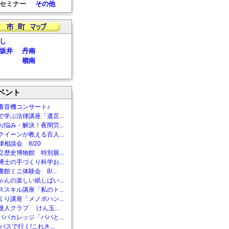
セミナー
その他
し
坂井
丹南
嶺南
ベント
蓄音機コンサート♪
で学ぶ法律講座「遺言...
お悩み・解決！夜間労...
クイーンが教える百人...
相談会 8/20
立歴史博物館 特別展...
博士の手づくり科学お...
館ミニ体験会 8/...
ゃんの楽しい紙しばい...
ススキル講座「私のト...
くり講座「メノポハン...
達人クラブ けん玉...
パパカレッジ「パパと...
バスで行く!これき...