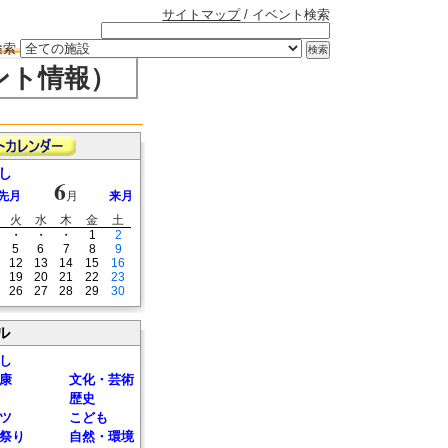
サイトマップ
/ イベント検索
検索
ント情報）
し
6
先月
月
来月
火
水
木
金
土
・
・
・
1
2
5
6
7
8
9
12
13
14
15
16
19
20
21
22
23
26
27
28
29
30
ル
し
康
文化・芸術
歴史
ツ
こども
祭り
自然・環境