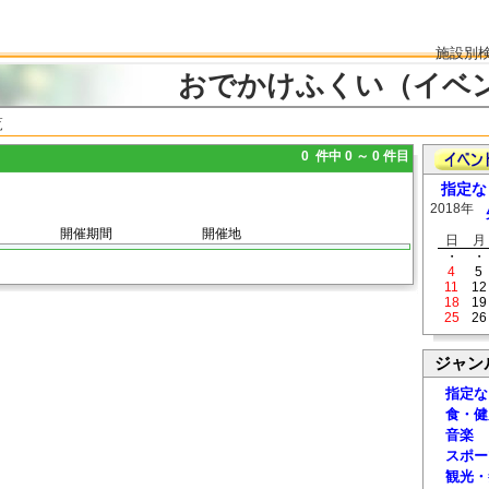
施設別
おでかけふくい（イベ
覧
0 件中 0 ～ 0 件目
指定な
2018年
開催期間
開催地
日
月
・
・
4
5
11
12
18
19
25
26
ジャン
指定な
食・健
音楽
スポー
観光・