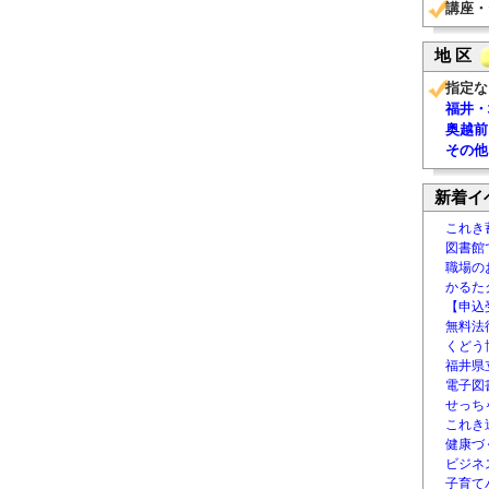
講座・
地 区
指定な
福井・
奥越前
その他
新着イ
これき
図書館
職場の
かるた
【申込
無料法律
くどう
福井県
電子図書
せっち
これき
健康づ
ビジネ
子育て