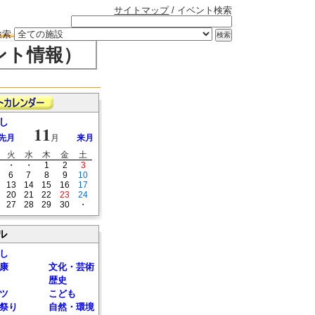
サイトマップ
/ イベント検索
検索
ント情報）
し
11
先月
月
来月
火
水
木
金
土
・
・
1
2
3
6
7
8
9
10
13
14
15
16
17
20
21
22
23
24
27
28
29
30
・
ル
し
康
文化・芸術
歴史
ツ
こども
祭り
自然・環境