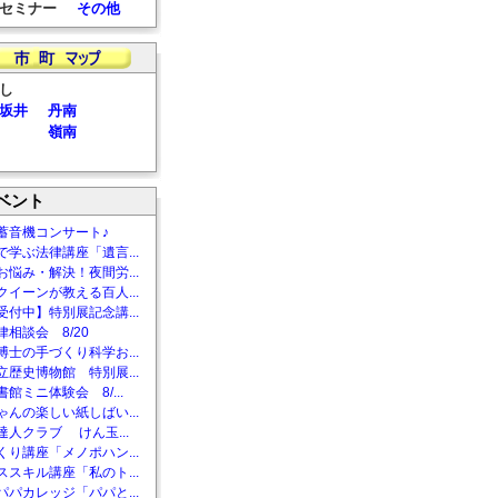
セミナー
その他
し
坂井
丹南
嶺南
ベント
蓄音機コンサート♪
で学ぶ法律講座「遺言...
お悩み・解決！夜間労...
クイーンが教える百人...
受付中】特別展記念講...
相談会 8/20
博士の手づくり科学お...
立歴史博物館 特別展...
館ミニ体験会 8/...
ゃんの楽しい紙しばい...
達人クラブ けん玉...
くり講座「メノポハン...
ススキル講座「私のト...
パパカレッジ「パパと...