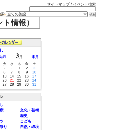
サイトマップ
/ イベント検索
検索
ント情報）
し
3
先月
月
来月
火
水
木
金
土
・
・
1
2
3
6
7
8
9
10
13
14
15
16
17
20
21
22
23
24
27
28
29
30
31
ル
し
康
文化・芸術
歴史
ツ
こども
祭り
自然・環境