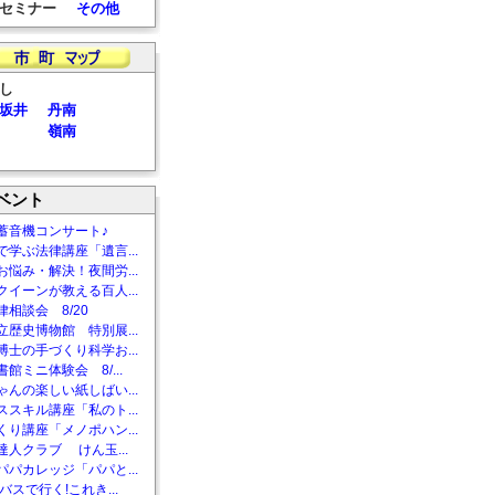
セミナー
その他
し
坂井
丹南
嶺南
ベント
蓄音機コンサート♪
で学ぶ法律講座「遺言...
お悩み・解決！夜間労...
クイーンが教える百人...
相談会 8/20
立歴史博物館 特別展...
博士の手づくり科学お...
館ミニ体験会 8/...
ゃんの楽しい紙しばい...
ススキル講座「私のト...
くり講座「メノポハン...
達人クラブ けん玉...
パパカレッジ「パパと...
バスで行く!これき...