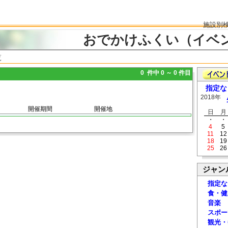
施設別
おでかけふくい（イベ
覧
0 件中 0 ～ 0 件目
指定な
2018年
開催期間
開催地
日
月
・
・
4
5
11
12
18
19
25
26
ジャン
指定な
食・健
音楽
スポー
観光・