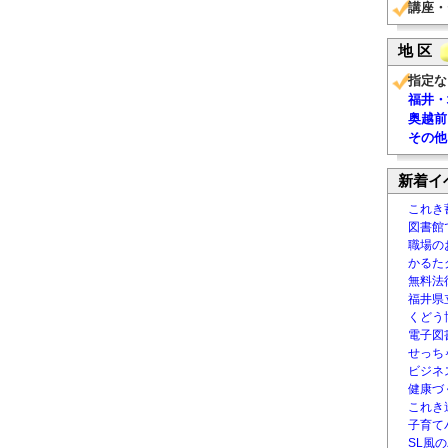
講座・
地 区
指定な
福井・
奥越前
その他
新着イ
これき
図書館
職場の
かるた
無料法律
福井県
くどう
電子図書
せっち
ビジネ
健康づ
これき
子育て
SL風の