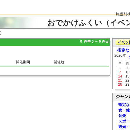
施設別
おでかけふくい（イベ
覧
0 件中 0 ～ 0 件目
指定な
2020年
開催期間
開催地
日
月
・
1
7
8
14
15
21
22
28
29
ジャン
指定な
食・健
音楽
スポー
観光・