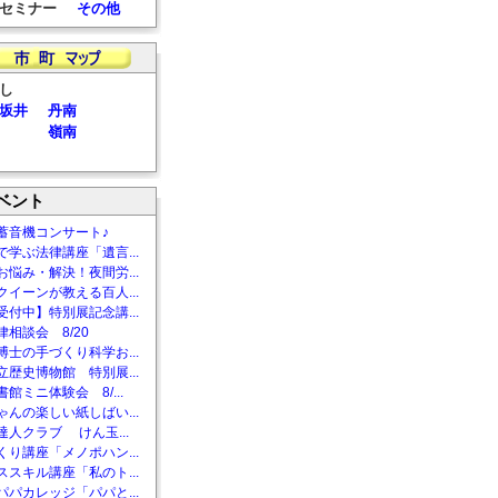
セミナー
その他
し
坂井
丹南
嶺南
ベント
蓄音機コンサート♪
で学ぶ法律講座「遺言...
お悩み・解決！夜間労...
クイーンが教える百人...
受付中】特別展記念講...
相談会 8/20
博士の手づくり科学お...
立歴史博物館 特別展...
館ミニ体験会 8/...
ゃんの楽しい紙しばい...
達人クラブ けん玉...
くり講座「メノポハン...
ススキル講座「私のト...
パパカレッジ「パパと...