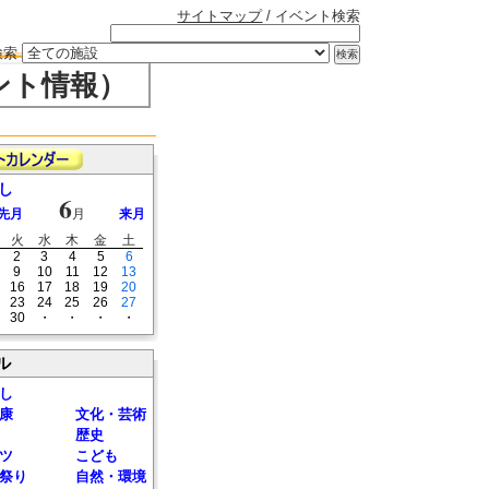
サイトマップ
/ イベント検索
検索
ント情報）
し
6
先月
月
来月
火
水
木
金
土
2
3
4
5
6
9
10
11
12
13
16
17
18
19
20
23
24
25
26
27
30
・
・
・
・
ル
し
康
文化・芸術
歴史
ツ
こども
祭り
自然・環境