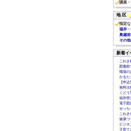
講座・
地 区
指定な
福井・
奥越前
その他
新着イ
これき
図書館
職場の
かるた
【申込
無料法律
くどう
福井県
電子図書
せっち
これき
健康づ
ビジネ
子育て