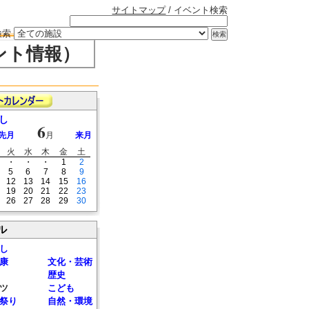
サイトマップ
/ イベント検索
検索
ント情報）
し
6
先月
月
来月
火
水
木
金
土
・
・
・
1
2
5
6
7
8
9
12
13
14
15
16
19
20
21
22
23
26
27
28
29
30
ル
し
康
文化・芸術
歴史
ツ
こども
祭り
自然・環境