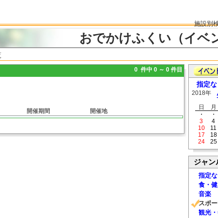
施設別
おでかけふくい（イベ
覧
0 件中 0 ～ 0 件目
指定な
2018年
日
月
開催期間
開催地
・
・
3
4
10
11
17
18
24
25
ジャン
指定な
食・健
音楽
スポー
観光・