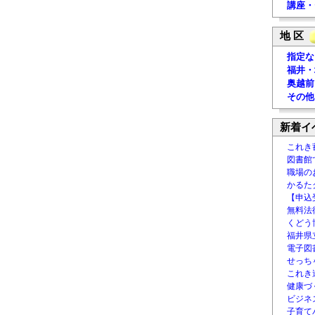
講座・
地 区
指定な
福井・
奥越前
その他
新着イ
これき
図書館
職場の
かるた
【申込
無料法律
くどう
福井県
電子図書
せっち
これき
健康づ
ビジネ
子育て