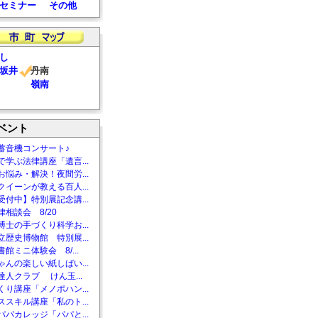
セミナー
その他
し
坂井
丹南
嶺南
ベント
蓄音機コンサート♪
で学ぶ法律講座「遺言...
お悩み・解決！夜間労...
クイーンが教える百人...
受付中】特別展記念講...
相談会 8/20
博士の手づくり科学お...
立歴史博物館 特別展...
館ミニ体験会 8/...
ゃんの楽しい紙しばい...
達人クラブ けん玉...
くり講座「メノポハン...
ススキル講座「私のト...
パパカレッジ「パパと...