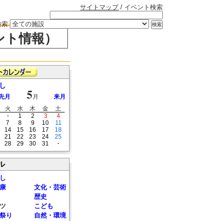
サイトマップ
/ イベント検索
検索
ント情報）
し
5
先月
月
来月
火
水
木
金
土
・
1
2
3
4
7
8
9
10
11
14
15
16
17
18
21
22
23
24
25
28
29
30
31
・
ル
し
康
文化・芸術
歴史
ツ
こども
祭り
自然・環境