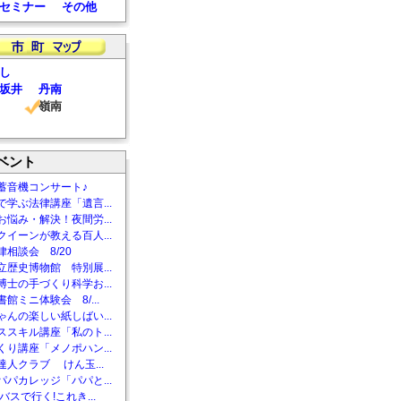
セミナー
その他
し
坂井
丹南
嶺南
ベント
蓄音機コンサート♪
で学ぶ法律講座「遺言...
お悩み・解決！夜間労...
クイーンが教える百人...
相談会 8/20
立歴史博物館 特別展...
博士の手づくり科学お...
館ミニ体験会 8/...
ゃんの楽しい紙しばい...
ススキル講座「私のト...
くり講座「メノポハン...
達人クラブ けん玉...
パパカレッジ「パパと...
バスで行く!これき...