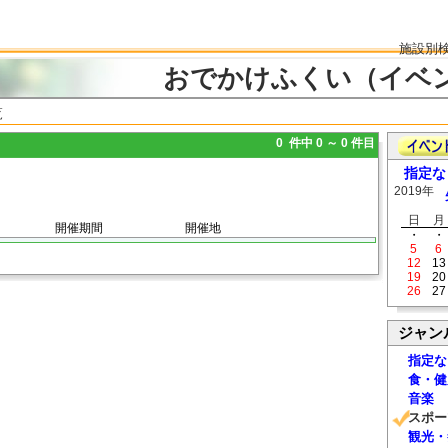
施設別
おでかけふくい（イベ
覧
0 件中 0 ～ 0 件目
指定な
2019年
日
月
開催期間
開催地
・
・
5
6
12
13
19
20
26
27
ジャン
指定な
食・健
音楽
スポー
観光・