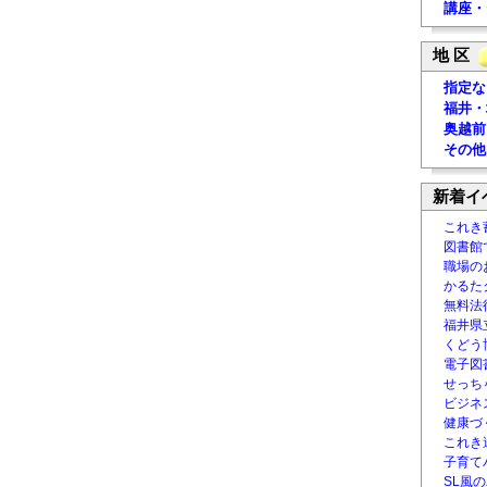
講座・
地 区
指定な
福井・
奥越前
その他
新着イ
これき
図書館
職場の
かるた
無料法律
福井県
くどう
電子図書
せっち
ビジネ
健康づ
これき
子育て
SL風の