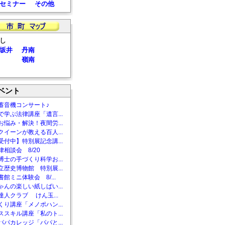
セミナー
その他
し
坂井
丹南
嶺南
ベント
蓄音機コンサート♪
で学ぶ法律講座「遺言...
お悩み・解決！夜間労...
クイーンが教える百人...
受付中】特別展記念講...
相談会 8/20
博士の手づくり科学お...
立歴史博物館 特別展...
館ミニ体験会 8/...
ゃんの楽しい紙しばい...
達人クラブ けん玉...
くり講座「メノポハン...
ススキル講座「私のト...
パパカレッジ「パパと...