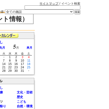
サイトマップ
/ イベント検索
検索
ント情報）
し
5
先月
月
来月
火
水
木
金
土
・
1
2
3
4
7
8
9
10
11
14
15
16
17
18
21
22
23
24
25
28
29
30
31
・
ル
し
康
文化・芸術
歴史
ツ
こども
祭り
自然・環境