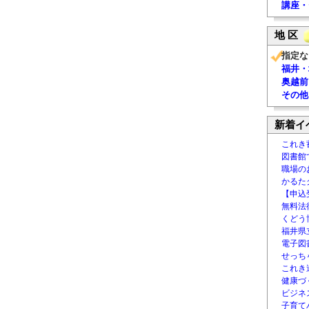
講座・
地 区
指定な
福井・
奥越前
その他
新着イ
これき
図書館
職場の
かるた
【申込
無料法律
くどう
福井県
電子図書
せっち
これき
健康づ
ビジネ
子育て