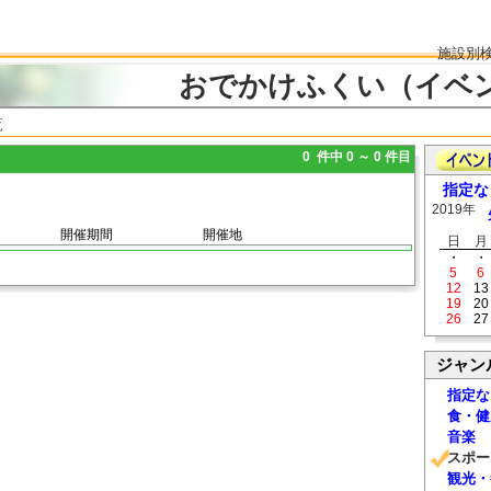
施設別
おでかけふくい（イベ
覧
0 件中 0 ～ 0 件目
指定な
2019年
開催期間
開催地
日
月
・
・
5
6
12
13
19
20
26
27
ジャン
指定な
食・健
音楽
スポー
観光・