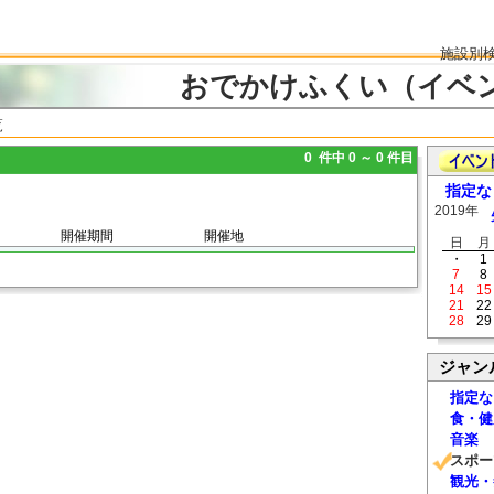
施設別
おでかけふくい（イベ
覧
0 件中 0 ～ 0 件目
指定な
2019年
開催期間
開催地
日
月
・
1
7
8
14
15
21
22
28
29
ジャン
指定な
食・健
音楽
スポー
観光・