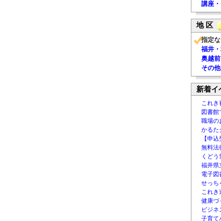
講座・
地 区
指定な
福井・
奥越前
その他
新着イ
これき
図書館
職場の
かるた
【申込
無料法律
くどう
福井県
電子図書
せっち
これき
健康づ
ビジネ
子育て