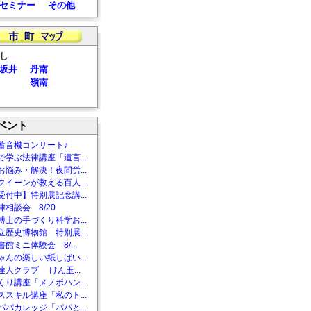
セミナー
その他
し
坂井
丹南
嶺南
ベント
蓄音機コンサート♪
で学ぶ法律講座「遺言...
お悩み・解決！夜間労...
クイーンが教える百人...
受付中】特別展記念講...
相談会 8/20
博士の手づくり科学お...
立歴史博物館 特別展...
館ミニ体験会 8/...
ゃんの楽しい紙しばい...
達人クラブ けん玉...
くり講座「メノポハン...
ススキル講座「私のト...
パパカレッジ「パパと...