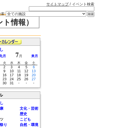
サイトマップ
/ イベント検索
検索
ント情報）
し
7
先月
月
来月
火
水
木
金
土
2
3
4
5
6
9
10
11
12
13
16
17
18
19
20
23
24
25
26
27
30
31
・
・
・
ル
し
康
文化・芸術
歴史
ツ
こども
祭り
自然・環境