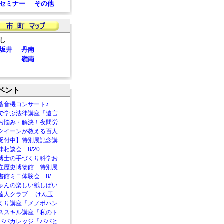
セミナー
その他
し
坂井
丹南
嶺南
ベント
蓄音機コンサート♪
で学ぶ法律講座「遺言...
お悩み・解決！夜間労...
クイーンが教える百人...
受付中】特別展記念講...
相談会 8/20
博士の手づくり科学お...
立歴史博物館 特別展...
館ミニ体験会 8/...
ゃんの楽しい紙しばい...
達人クラブ けん玉...
くり講座「メノポハン...
ススキル講座「私のト...
パパカレッジ「パパと...