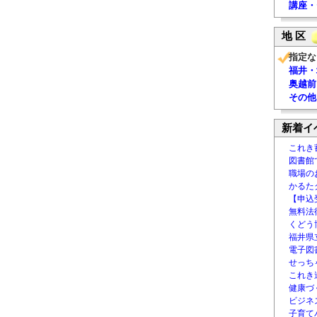
講座・
地 区
指定な
福井・
奥越前
その他
新着イ
これき
図書館
職場の
かるた
【申込
無料法律
くどう
福井県
電子図書
せっち
これき
健康づ
ビジネ
子育て