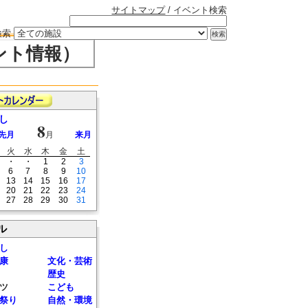
サイトマップ
/ イベント検索
検索
ント情報）
し
8
先月
月
来月
火
水
木
金
土
・
・
1
2
3
6
7
8
9
10
13
14
15
16
17
20
21
22
23
24
27
28
29
30
31
ル
し
康
文化・芸術
歴史
ツ
こども
祭り
自然・環境