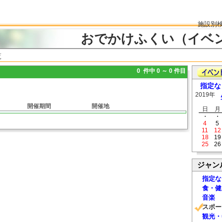
施設別
おでかけふくい（イベ
覧
0 件中 0 ～ 0 件目
指定な
2019年
開催期間
開催地
日
月
・
・
4
5
11
12
18
19
25
26
ジャン
指定な
食・健
音楽
スポー
観光・