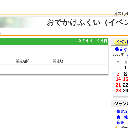
施設別
おでかけふくい（イベ
覧
0 件中 0 ～ 0 件目
指定な
2025年
開催期間
開催地
日
月
1
・
7
8
15
14
21
22
28
29
ジャン
指定な
食・健
音楽
スポー