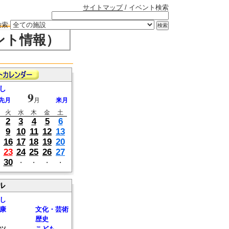
サイトマップ
/ イベント検索
検索
ント情報）
し
9
先月
月
来月
火
水
木
金
土
2
3
4
5
6
9
10
11
12
13
16
17
18
19
20
23
24
25
26
27
30
・
・
・
・
ル
し
康
文化・芸術
歴史
ツ
こども