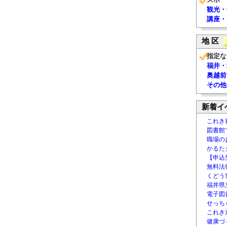
観光・
講座・
地 区
指定な
福井・
奥越前
その他
新着イ
これき
図書館
職場の
かるた
【申込
無料法律
くどう
福井県
電子図書
せっち
これき
健康づ