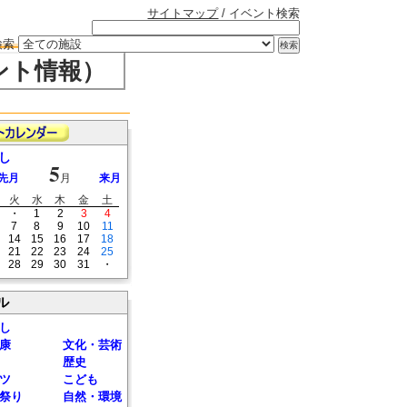
サイトマップ
/ イベント検索
検索
ント情報）
し
5
先月
月
来月
火
水
木
金
土
・
1
2
3
4
7
8
9
10
11
14
15
16
17
18
21
22
23
24
25
28
29
30
31
・
ル
し
康
文化・芸術
歴史
ツ
こども
祭り
自然・環境