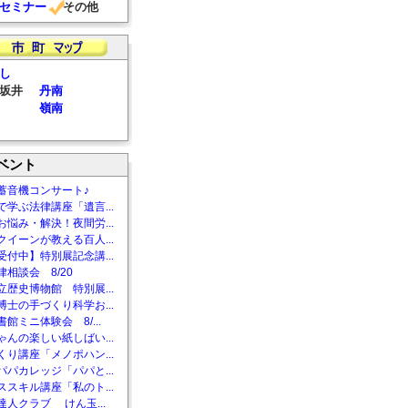
セミナー
その他
し
坂井
丹南
嶺南
ベント
蓄音機コンサート♪
で学ぶ法律講座「遺言...
お悩み・解決！夜間労...
クイーンが教える百人...
受付中】特別展記念講...
相談会 8/20
立歴史博物館 特別展...
博士の手づくり科学お...
館ミニ体験会 8/...
ゃんの楽しい紙しばい...
くり講座「メノポハン...
パパカレッジ「パパと...
ススキル講座「私のト...
達人クラブ けん玉...