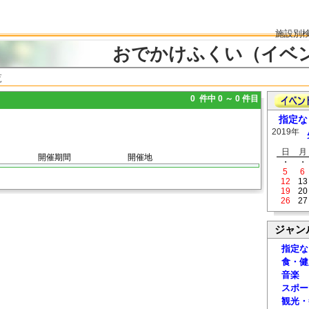
施設別
おでかけふくい（イベ
覧
0 件中 0 ～ 0 件目
指定な
2019年
日
月
開催期間
開催地
・
・
5
6
12
13
19
20
26
27
ジャン
指定な
食・健
音楽
スポー
観光・