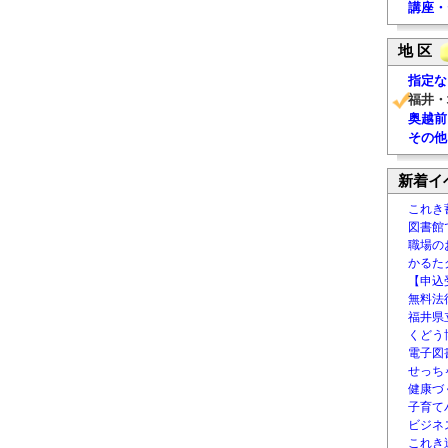
講座・
地 区
指定な
福井・
奥越前
その他
新着イ
これき
図書館
職場の
かるた
【申込
無料法律
福井県
くどう
電子図書
せっち
健康づ
子育て
ビジネ
これき