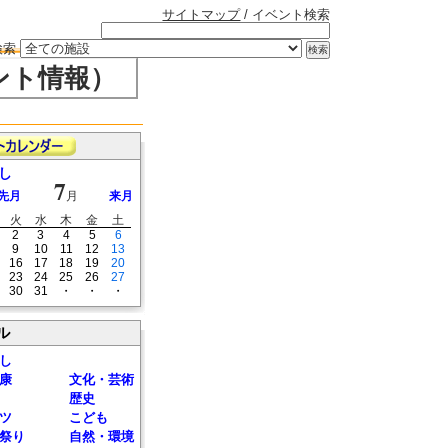
サイトマップ
/ イベント検索
検索
ント情報）
し
7
先月
月
来月
火
水
木
金
土
2
3
4
5
6
9
10
11
12
13
16
17
18
19
20
23
24
25
26
27
30
31
・
・
・
ル
し
康
文化・芸術
歴史
ツ
こども
祭り
自然・環境