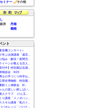
セミナー
その他
し
坂井
丹南
嶺南
ベント
蓄音機コンサート♪
で学ぶ法律講座「遺言...
お悩み・解決！夜間労...
クイーンが教える百人...
受付中】特別展記念講...
相談会 8/20
博士の手づくり科学お...
立歴史博物館 特別展...
館ミニ体験会 8/...
ゃんの楽しい紙しばい...
達人クラブ けん玉...
くり講座「メノポハン...
ススキル講座「私のト...
パパカレッジ「パパと...