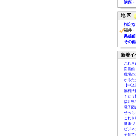
講座・
地 区
指定な
福井・
奥越前
その他
新着イ
これき
図書館
職場の
かるた
【申込
無料法律
くどう
福井県
電子図書
せっち
これき
健康づ
ビジネ
子育て