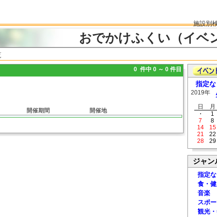
施設別
おでかけふくい（イベ
覧
0 件中 0 ～ 0 件目
指定な
2019年
日
月
開催期間
開催地
・
1
7
8
14
15
21
22
28
29
ジャン
指定な
食・健
音楽
スポー
観光・