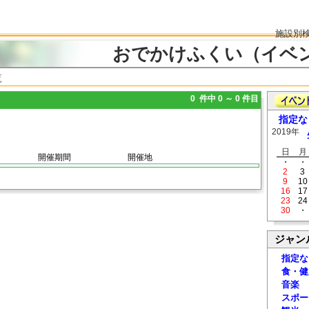
施設別
おでかけふくい（イベ
覧
0 件中 0 ～ 0 件目
指定な
2019年
日
月
開催期間
開催地
・
・
2
3
9
10
16
17
23
24
30
・
ジャン
指定な
食・健
音楽
スポー