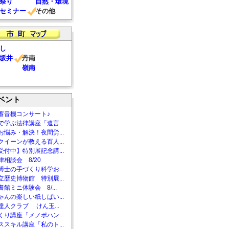
祭り
自然・環境
セミナー
その他
し
坂井
丹南
嶺南
ベント
蓄音機コンサート♪
で学ぶ法律講座「遺言...
お悩み・解決！夜間労...
クイーンが教える百人...
受付中】特別展記念講...
相談会 8/20
博士の手づくり科学お...
立歴史博物館 特別展...
館ミニ体験会 8/...
ゃんの楽しい紙しばい...
達人クラブ けん玉...
くり講座「メノポハン...
ススキル講座「私のト...