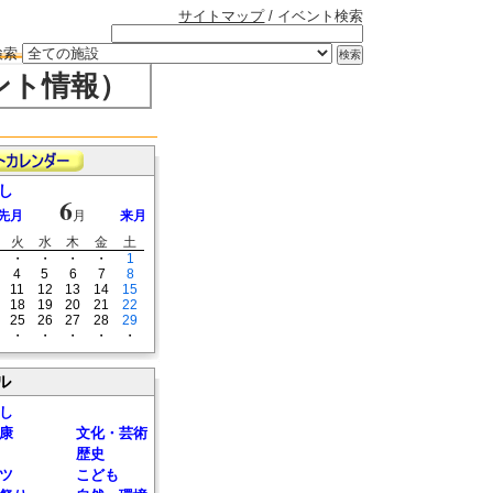
サイトマップ
/ イベント検索
検索
ント情報）
し
6
先月
月
来月
火
水
木
金
土
・
・
・
・
1
4
5
6
7
8
11
12
13
14
15
18
19
20
21
22
25
26
27
28
29
・
・
・
・
・
ル
し
康
文化・芸術
歴史
ツ
こども