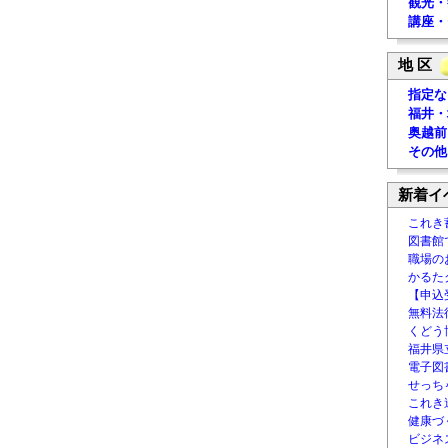
観光・
講座・
地 区
指定な
福井・
奥越前
その他
新着イ
これき
図書館
職場の
かるた
【申込
無料法律
くどう
福井県
電子図書
せっち
これき
健康づ
ビジネ