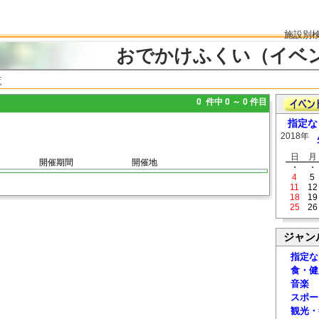
施設別
おでかけふくい（イベ
覧
0 件中 0 ～ 0 件目
指定な
2018年
日
月
開催期間
開催地
・
・
4
5
11
12
18
19
25
26
ジャン
指定な
食・健
音楽
スポー
観光・