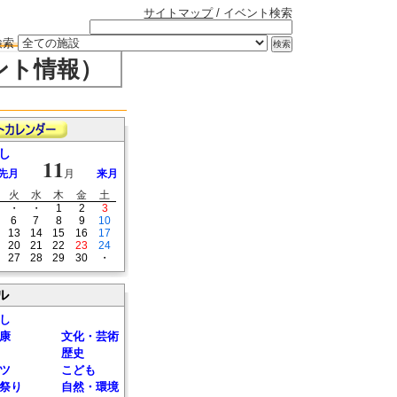
サイトマップ
/ イベント検索
検索
ント情報）
し
11
先月
月
来月
火
水
木
金
土
・
・
1
2
3
6
7
8
9
10
13
14
15
16
17
20
21
22
23
24
27
28
29
30
・
ル
し
康
文化・芸術
歴史
ツ
こども
祭り
自然・環境