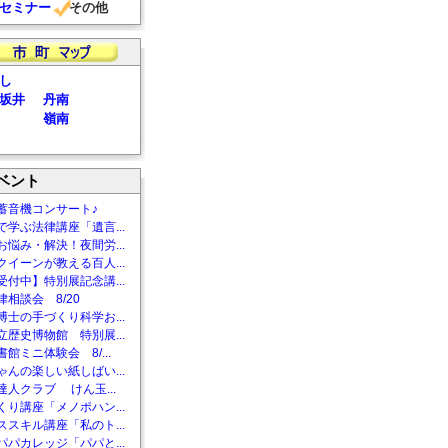
セミナー
その他
し
坂井
丹南
嶺南
ベント
蓄音機コンサート♪
で学ぶ法律講座「遺言...
お悩み・解決！夜間労...
クイーンが教える百人...
受付中】特別展記念講...
相談会 8/20
博士の手づくり科学お...
立歴史博物館 特別展...
館ミニ体験会 8/...
ゃんの楽しい紙しばい...
達人クラブ けん玉...
くり講座「メノポハン...
ススキル講座「私のト...
パパカレッジ「パパと...