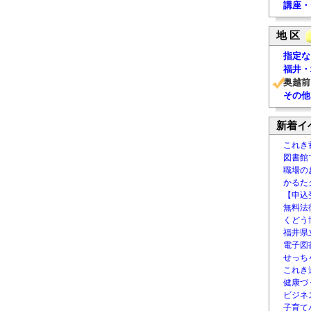
講座・
地 区
指定な
福井・
奥越前
その他
新着イ
これき
図書館
職場の
かるた
【申込
無料法律
くどう
福井県
電子図書
せっち
これき
健康づ
ビジネ
子育て