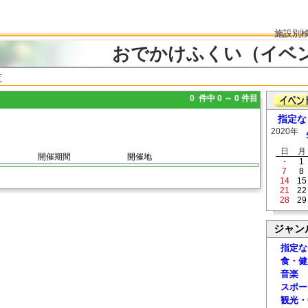
施設別
おでかけふくい（イベ
覧
0 件中 0 ～ 0 件目
指定な
2020年
日
月
開催期間
開催地
・
1
7
8
14
15
21
22
28
29
ジャン
指定な
食・健
音楽
スポー
観光・