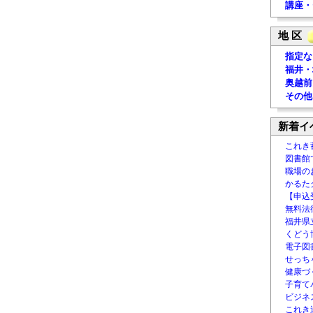
講座・
地 区
指定な
福井・
奥越前
その他
新着イ
これき
図書館
職場の
かるた
【申込
無料法律
福井県
くどう
電子図書
せっち
健康づ
子育て
ビジネ
これき