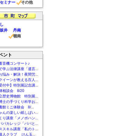
セミナー
その他
し
坂井
丹南
嶺南
ベント
蓄音機コンサート♪
で学ぶ法律講座「遺言...
お悩み・解決！夜間労...
クイーンが教える百人...
受付中】特別展記念講...
相談会 8/20
立歴史博物館 特別展...
博士の手づくり科学お...
館ミニ体験会 8/...
ゃんの楽しい紙しばい...
くり講座「メノポハン...
パパカレッジ「パパと...
ススキル講座「私のト...
達人クラブ けん玉...