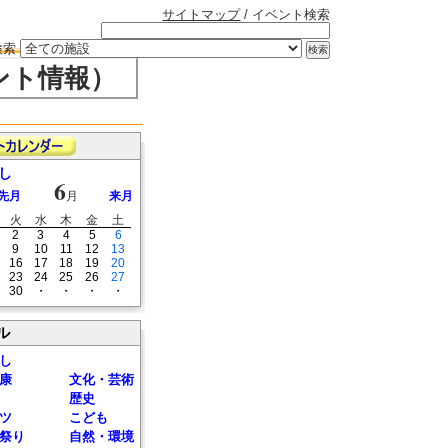
サイトマップ
/ イベント検索
検索
ント情報）
し
6
先月
月
来月
火
水
木
金
土
2
3
4
5
6
9
10
11
12
13
16
17
18
19
20
23
24
25
26
27
30
・
・
・
・
ル
し
康
文化・芸術
歴史
ツ
こども
祭り
自然・環境