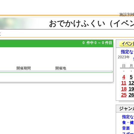
施設別
おでかけふくい（イベ
覧
0 件中 0 ～ 0 件目
指定な
2023年
日
月
開催期間
開催地
・
・
4
5
11
12
18
19
25
26
ジャン
指定な
食・健
音楽
スポー