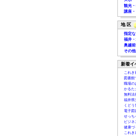
観光・
講座・
地 区
指定な
福井・
奥越前
その他
新着イ
これき
図書館
職場の
かるた
無料法律
福井県
くどう
電子図書
せっち
ビジネ
健康づ
これき